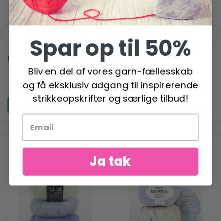
Spar op til 50%
DROPS SAFRAN
DROPS COTTON MERINO
Bliv en del af vores garn-fællesskab
12,95 DKK
23,95 DKK
og få eksklusiv adgang til inspirerende
strikkeopskrifter og særlige tilbud!
Se produktet
Se produktet
ANBEFALET TIL DIG
Ja tak
-6%