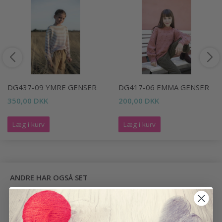
DG437-09 YMRE GENSER
DG417-06 EMMA GENSER
350,00 DKK
200,00 DKK
Læg i kurv
Læg i kurv
ANDRE HAR OGSÅ SET