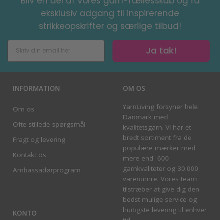
Bliv en del af vores garn-fællesskab og få
eksklusiv adgang til inspirerende
strikkeopskrifter og særlige tilbud!
Ja tak!
INFORMATION
OM OS
YarnLiving forsyner hele
Om os
Danmark med
Ofte stillede spørgsmål
kvalitetsgarn. Vi har et
bredt sortiment fra de
Fragt og levering
populære mærker med
Kontakt os
mere end 600
garnkvaliteter og 30.000
Ambassadørprogram
varenumre. Vores team
tilstræber at give dig den
bedst mulige service og
hurtigste levering til enhver
KONTO
tid.