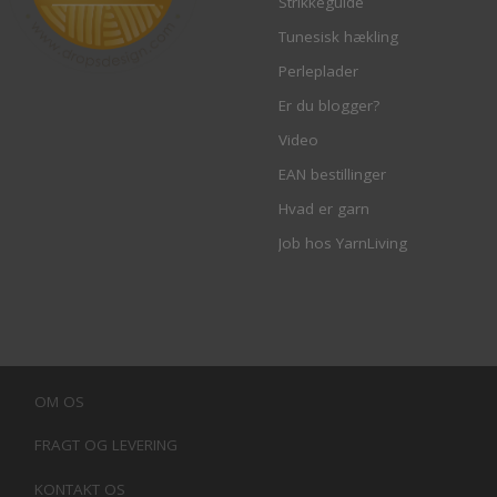
Strikkeguide
Tunesisk hækling
Perleplader
Er du blogger?
Video
EAN bestillinger
Hvad er garn
Job hos YarnLiving
OM OS
FRAGT OG LEVERING
KONTAKT OS