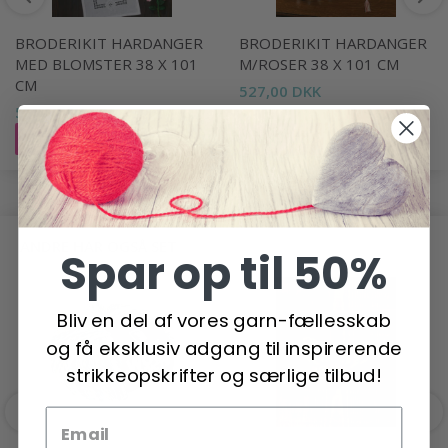
BRODERIKIT HARDANGER
BRODERIKIT HARDANGER
MED BLOMSTER 38 X 101
M/ROSER 38 X 101 CM
CM
527,00 DKK
500,00 DKK
Læg i kurv
Læg i kurv
ANDRE HAR OGSÅ SET
Spar op til 50%
Bliv en del af vores garn-fællesskab
og få eksklusiv adgang til inspirerende
strikkeopskrifter og særlige tilbud!