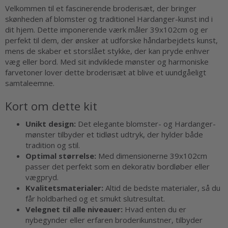
Velkommen til et fascinerende broderisæt, der bringer
skønheden af blomster og traditionel Hardanger-kunst ind i
dit hjem. Dette imponerende værk måler 39x102cm og er
perfekt til dem, der ønsker at udforske håndarbejdets kunst,
mens de skaber et storslået stykke, der kan pryde enhver
væg eller bord. Med sit indviklede mønster og harmoniske
farvetoner lover dette broderisæt at blive et uundgåeligt
samtaleemne.
Kort om dette kit
Unikt design:
Det elegante blomster- og Hardanger-
mønster tilbyder et tidløst udtryk, der hylder både
tradition og stil.
Optimal størrelse:
Med dimensionerne 39x102cm
passer det perfekt som en dekorativ bordløber eller
vægpryd.
Kvalitetsmaterialer:
Altid de bedste materialer, så du
får holdbarhed og et smukt slutresultat.
Velegnet til alle niveauer:
Hvad enten du er
nybegynder eller erfaren broderikunstner, tilbyder