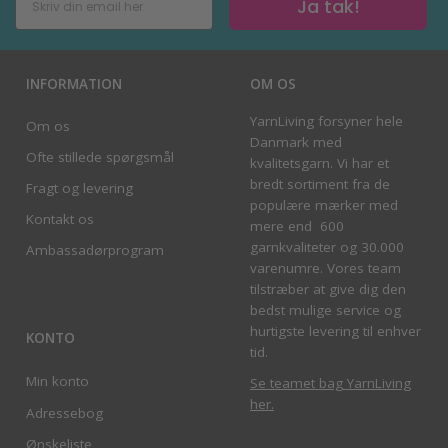
Ja tak!
INFORMATION
OM OS
YarnLiving forsyner hele
Om os
Danmark med
Ofte stillede spørgsmål
kvalitetsgarn. Vi har et
bredt sortiment fra de
Fragt og levering
populære mærker med
Kontakt os
mere end 600
garnkvaliteter og 30.000
Ambassadørprogram
varenumre. Vores team
tilstræber at give dig den
bedst mulige service og
hurtigste levering til enhver
KONTO
tid.
Min konto
Se teamet bag YarnLiving
her
.
Adressebog
Ønskeliste