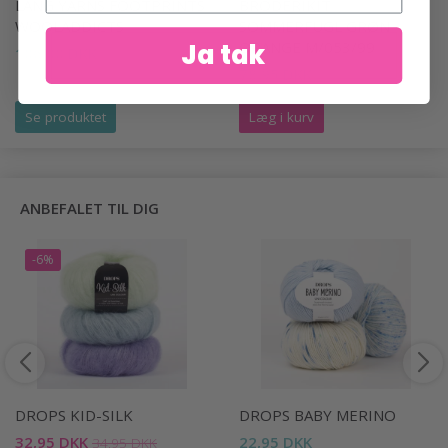
LANG YARNS FOOTPRINTS
BRODERIKIT
WOOLADDICTS
SOMMERFUGL GRØN
Ja tak
ORANGE M/053/99
106,00 DKK
78,95 DKK
Se produktet
Læg i kurv
ANBEFALET TIL DIG
-6%
DROPS KID-SILK
DROPS BABY MERINO
32,95 DKK
22,95 DKK
34,95 DKK