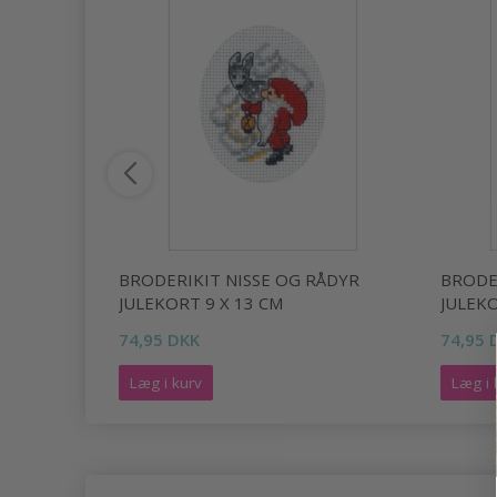
UR
BRODERIKIT NISSE OG RÅDYR
BRODE
JULEKORT 9 X 13 CM
JULEKO
74,95 DKK
74,95 
Læg i kurv
Læg i 