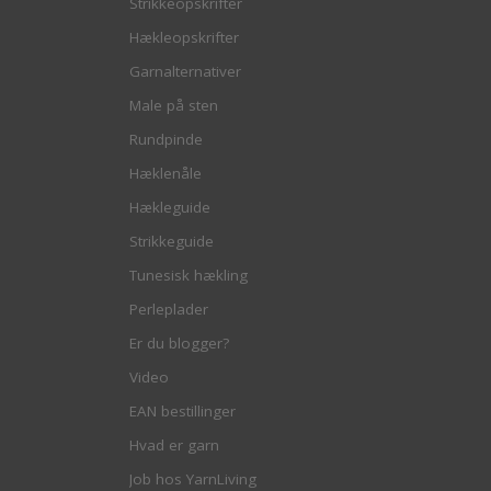
Strikkeopskrifter
Hækleopskrifter
Garnalternativer
Male på sten
Rundpinde
Hæklenåle
Hækleguide
Strikkeguide
Tunesisk hækling
Perleplader
Er du blogger?
Video
EAN bestillinger
Hvad er garn
Job hos YarnLiving