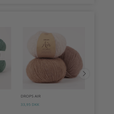
DROPS AIR
DROPS LI
33,95 DKK
16,95 DKK
Tilbud udlø