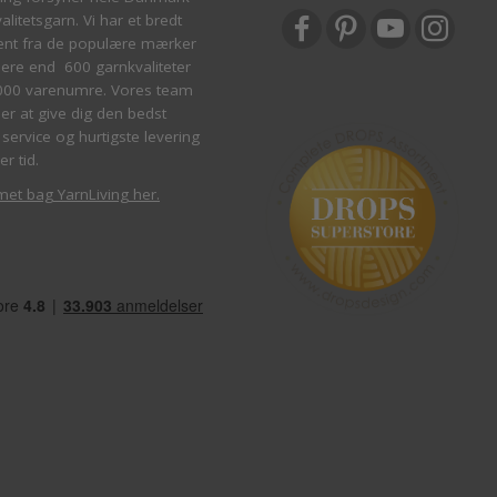
litetsgarn. Vi har et bredt
ent fra de populære mærker
re end 600 garnkvaliteter
000 varenumre. Vores team
ber at give dig den bedst
service og hurtigste levering
er tid.
met bag YarnLiving her
.