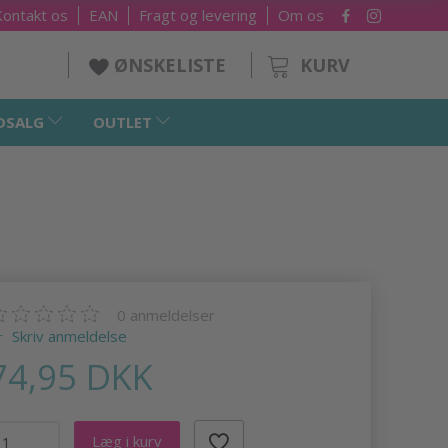
Kontakt os
EAN
Fragt og levering
Om os
KURV
ØNSKELISTE
DSALG
OUTLET
0
anmeldelser
Skriv anmeldelse
74,95 DKK
Læg i kurv