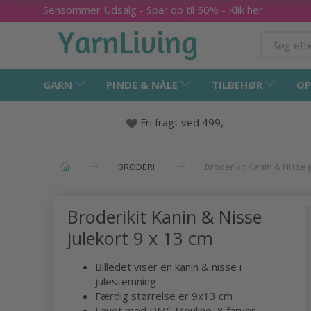
Sensommer Udsalg - Spar op til 50% - Klik her
GARN
PINDE & NÅLE
TILBEHØR
OP
Fri fragt ved 499,-
BRODERI
Broderikit Kanin & Nisse j
Broderikit Kanin & Nisse
julekort 9 x 13 cm
Billedet viser en kanin & nisse i
julestemning
Færdig størrelse er 9x13 cm
Lavet med DMC Mouline, 8 farver