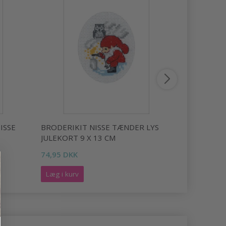
ISSE
BRODERIKIT NISSE TÆNDER LYS
BRODERIKI
JULEKORT 9 X 13 CM
JULEKORT 
74,95 DKK
74,95 DKK
Læg i kurv
Læg i kurv