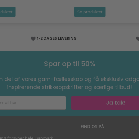
duktet
Se produktet
1-2 DAGES LEVERING
Spar op til 50%
en del af vores garn-fællesskab og få eksklusiv adga
inspirerende strikkeopskrifter og særlige tilbud!
Ja tak!
S
FIND OS PÅ
ving forsyner hele Danmark