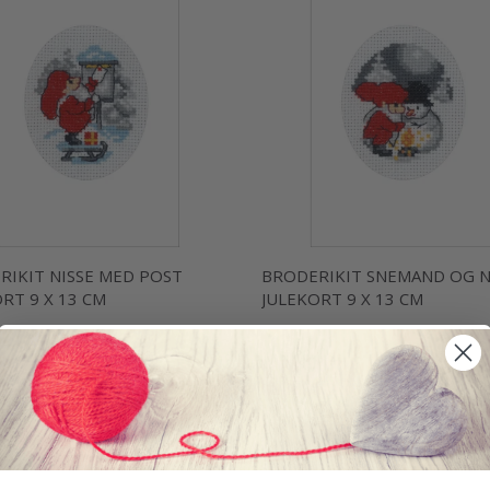
RIKIT NISSE MED POST
BRODERIKIT SNEMAND OG N
RT 9 X 13 CM
JULEKORT 9 X 13 CM
DKK
74,95 DKK
kurv
Læg i kurv