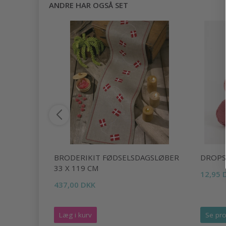
ANDRE HAR OGSÅ SET
/8
BRODERIKIT FØDSELSDAGSLØBER
DROPS
33 X 119 CM
12,95 
437,00 DKK
Læg i kurv
Se pro