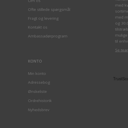
Om os
med kva
Ofte stillede spørgsmål
sortim
med me
Fragt og levering
og 30.
Kontakt os
tilstræ
mulige 
Ambassadørprogram
til enhv
Se tea
KONTO
Min konto
Adressebog
Ønskeliste
Ordrehistorik
Nyhedsbrev