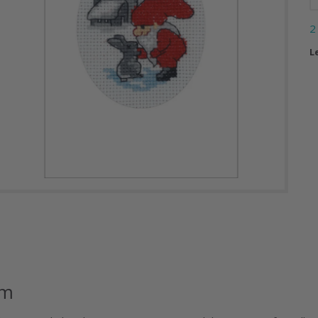
2
L
cm