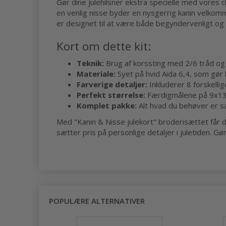
Gør dine julehilsner ekstra specielle med vores c
en venlig nisse byder en nysgerrig kanin velkomme
er designet til at være både begyndervenligt og 
Kort om dette kit:
Teknik:
Brug af korssting med 2/6 tråd og s
Materiale:
Syet på hvid Aida 6,4, som gør 
Farverige detaljer:
Inkluderer 8 forskelli
Perfekt størrelse:
Færdigmålene på 9x13 cm
Komplet pakke:
Alt hvad du behøver er sa
Med "Kanin & Nisse julekort" broderisættet får du
sætter pris på personlige detaljer i juletiden. 
POPULÆRE ALTERNATIVER