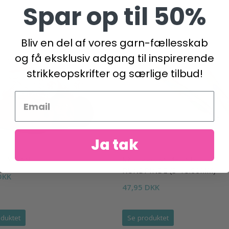
Spar op til 50%
Bliv en del af vores garn-fællesskab
og få eksklusiv adgang til inspirerende
strikkeopskrifter og særlige tilbud!
Ja tak
 SAFRAN
KNITPRO SYMFONIE UDSKIF
RUNDPINDE (3-15.00MM)
DKK
47,95 DKK
duktet
Se produktet