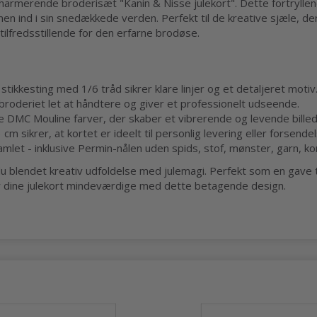
harmerende broderisæt "Kanin & Nisse julekort". Dette fortryllend
n ind i sin snedækkede verden. Perfekt til de kreative sjæle, der
tilfredsstillende for den erfarne brodøse.
tikkesting med 1/6 tråd sikrer klare linjer og et detaljeret motiv
broderiet let at håndtere og giver et professionelt udseende.
ge DMC Mouline farver, der skaber et vibrerende og levende billed
 sikrer, at kortet er ideelt til personlig levering eller forsendel
mlet - inklusive Permin-nålen uden spids, stof, mønster, garn, ko
 blendet kreativ udfoldelse med julemagi. Perfekt som en gave til
Gør dine julekort mindeværdige med dette betagende design.