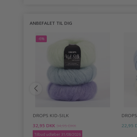
ANBEFALET TIL DIG
-6%
DROPS KID-SILK
DROPS
32,95 DKK
22,95 
34,95 DKK
Tilbud udløber 31/08/2026