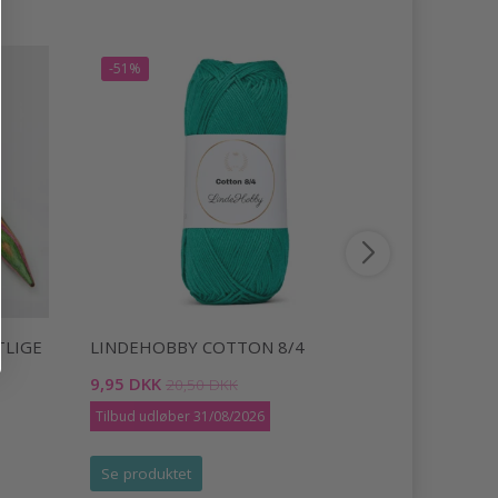
-51%
TLIGE
LINDEHOBBY COTTON 8/4
DROPS DA
9,95 DKK
24,95 DKK
20,50 DKK
Tilbud udløber 31/08/2026
Se produktet
Se produk