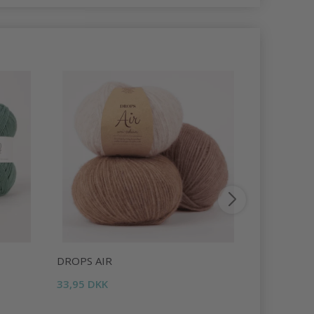
DROPS AIR
DROPS LI
33,95 DKK
16,95 DKK
Tilbud udlø