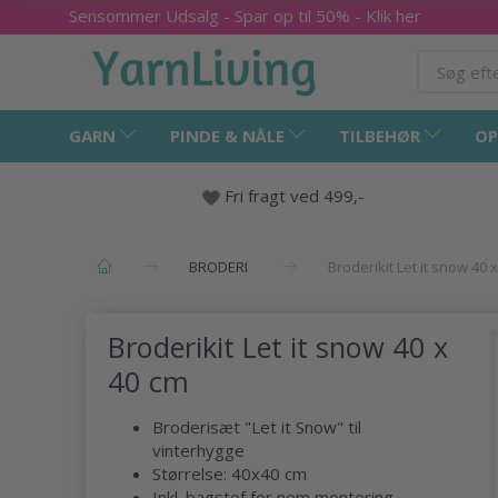
Sensommer Udsalg - Spar op til 50% - Klik her
GARN
PINDE & NÅLE
TILBEHØR
OP
Fri fragt ved 499,-
BRODERI
Broderikit Let it snow 40 
Broderikit Let it snow 40 x
40 cm
Broderisæt "Let it Snow" til
vinterhygge
Størrelse: 40x40 cm
Inkl. bagstof for nem montering