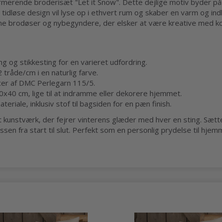
armerende broderisæt "Let it Snow". Dette dejlige motiv byder på
og tidløse design vil lyse op i ethvert rum og skaber en varm og
rne brodøser og nybegyndere, der elsker at være kreative med ko
 og stikkesting for en varieret udfordring.
tråde/cm i en naturlig farve.
er af DMC Perlegarn 115/5.
x40 cm, lige til at indramme eller dekorere hjemmet.
eriale, inklusiv stof til bagsiden for en pæn finish.
kunstværk, der fejrer vinterens glæder med hver en sting. Sættet
sen fra start til slut. Perfekt som en personlig prydelse til hjemme