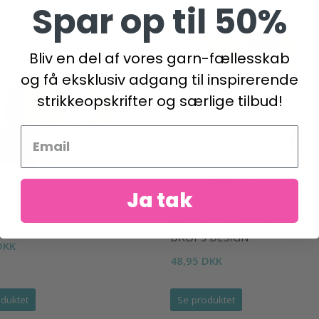
Spar op til 50%
Bliv en del af vores garn-fællesskab
og få eksklusiv adgang til inspirerende
strikkeopskrifter og særlige tilbud!
Ja tak
 PARIS
257-32 SCALLOP BLISS VEST 
DROPS DESIGN
DKK
48,95 DKK
duktet
Se produktet