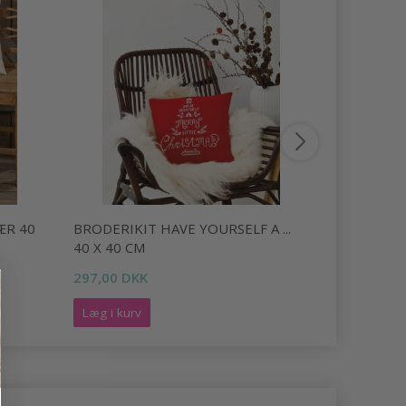
ÆR 40
BRODERIKIT HAVE YOURSELF A ...
BRODERIKI
40 X 40 CM
372,00 DK
297,00 DKK
Læg i kurv
Læg i kurv