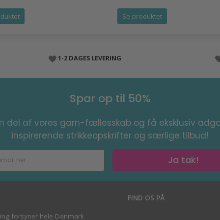
duktet
Se produktet
1-2 DAGES LEVERING
Spar op til 50%
en del af vores garn-fællesskab og få eksklusiv adga
inspirerende strikkeopskrifter og særlige tilbud!
Ja tak!
S
FIND OS PÅ
ving forsyner hele Danmark