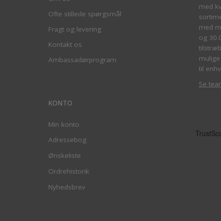
med kva
Ofte stillede spørgsmål
sortim
med me
Fragt og levering
og 30.
Kontakt os
tilstræ
mulige 
Ambassadørprogram
til enhv
Se tea
KONTO
Min konto
Adressebog
Ønskeliste
Ordrehistorik
Nyhedsbrev