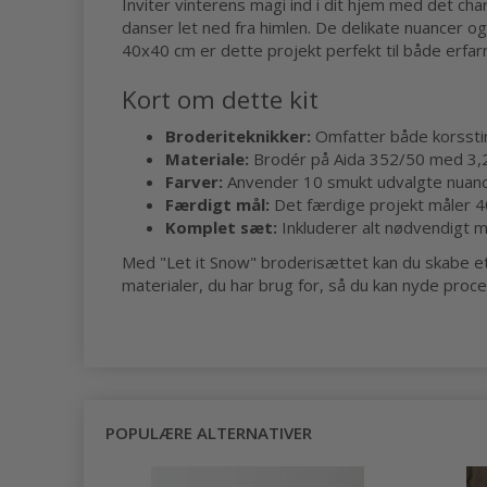
Inviter vinterens magi ind i dit hjem med det ch
danser let ned fra himlen. De delikate nuancer 
40x40 cm er dette projekt perfekt til både erfa
Kort om dette kit
Broderiteknikker:
Omfatter både korssting
Materiale:
Brodér på Aida 352/50 med 3,2 
Farver:
Anvender 10 smukt udvalgte nuanc
Færdigt mål:
Det færdige projekt måler 40
Komplet sæt:
Inkluderer alt nødvendigt mat
Med "Let it Snow" broderisættet kan du skabe et 
materialer, du har brug for, så du kan nyde proces
POPULÆRE ALTERNATIVER