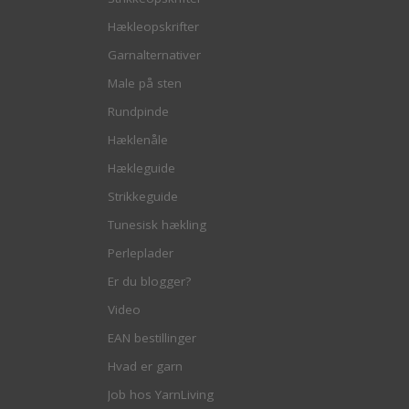
Hækleopskrifter
Garnalternativer
Male på sten
Rundpinde
Hæklenåle
Hækleguide
Strikkeguide
Tunesisk hækling
Perleplader
Er du blogger?
Video
EAN bestillinger
Hvad er garn
Job hos YarnLiving