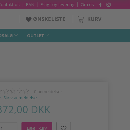
Kontakt os
EAN
Fragt og levering
Om os
KURV
ØNSKELISTE
DSALG
OUTLET
0
anmeldelser
Skriv anmeldelse
372,00 DKK
Læg i kurv