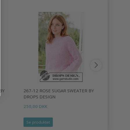
BY
267-12 ROSE SUGAR SWEATER BY
13-20 DA
DROPS DESIGN
DESIGN
250,00 DKK
138,00 DK
Se produktet
Læg i kurv