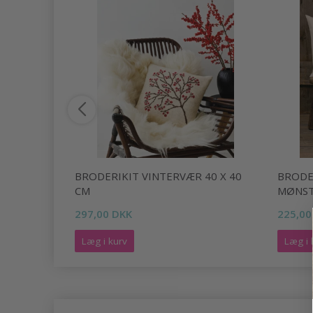
NSDYR
BRODERIKIT VINTERVÆR 40 X 40
BRODE
CM
MØNST
297,00 DKK
225,00
Læg i kurv
Læg i 