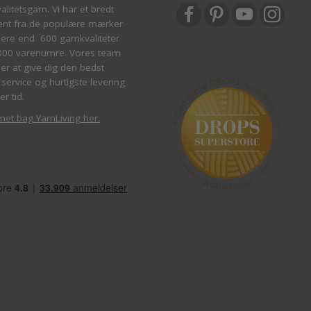
litetsgarn. Vi har et bredt
ent fra de populære mærker
re end 600 garnkvaliteter
000 varenumre. Vores team
ber at give dig den bedst
service og hurtigste levering
er tid.
met bag YarnLiving her
.