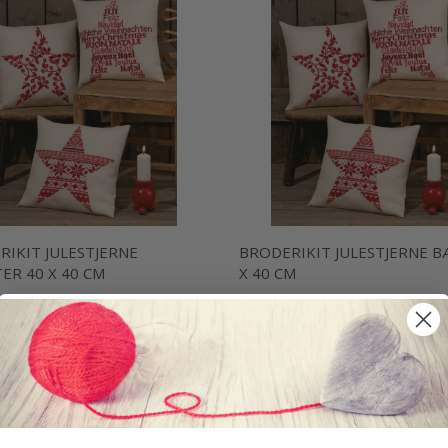
RIKIT JULESTJERNE
BRODERIKIT JULESTJERNE B
ER 40 X 40 CM
X 40 CM
 DKK
225,00 DKK
kurv
Læg i kurv