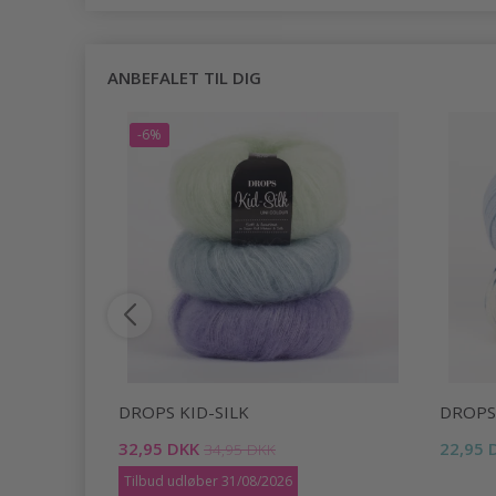
ANBEFALET TIL DIG
-6%
DROPS KID-SILK
DROPS
32,95 DKK
22,95 
34,95 DKK
Tilbud udløber 31/08/2026