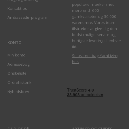
populære mærker med
Kontakt os
mere end 600
garnkvaliteter og 30.000
Ambassadørprogram
varenumre. Vores team
tilstræber at give dig den
bedst mulige service og
hurtigste levering til enhver
KONTO
tid.
Min konto
Se teamet bag YarnLiving
her
.
Adressebog
Ønskeliste
Ordrehistorik
Nyhedsbrev
FIND OS PÅ
ARTIKLER OG GUIDES