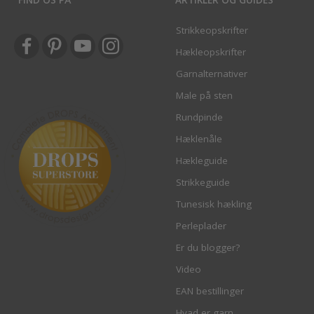
Strikkeopskrifter
Hækleopskrifter
Garnalternativer
Male på sten
Rundpinde
Hæklenåle
Hækleguide
Strikkeguide
Tunesisk hækling
Perleplader
Er du blogger?
Video
EAN bestillinger
Hvad er garn