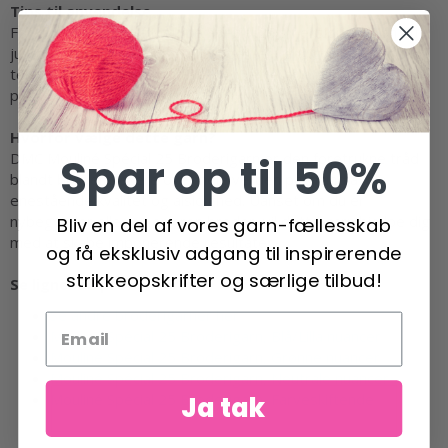
Tips til anvendelse
For at få mest ud af Mouliné Spécial 25's fleksibilitet, kan du
justere antallet af tråde, du bruger, afhængigt af ønsket
tekstur og tykkelse af dine sting. Dette giver dine værker en
personlig og unik dimension.
Hvorfor vælge dette garn?
Spar op til 50%
DMC Mouliné Spécial 25 Broderigarn er den foretrukne tråd
blandt broderielskere over hele verden på grund af sin
enestående kvalitet og alsidighed. Uanset om du er
nybegynder eller en erfaren broder, vil dette garn hjælpe dig
Bliv en del af vores garn-fællesskab
med at skabe imponerende resultater.
og få eksklusiv adgang til inspirerende
strikkeopskrifter og særlige tilbud!
Se lignende produkter her
Se andre broderigarner her
Mouliné Spécial 25 Broderigarn, Blå/Lilla nuancer
Mouliné Spécial 25 Broderigarn, Grønne nuancer
Mouliné Spécial 25 Broderigarn, Neutrale nuancer
Mouliné Spécial 25 Broderigarn, Farveskiftende
Ja tak