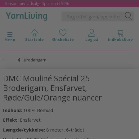
Sensommer Udsalg - Spar op til 50%
Skifte navigation
Menu
Broderigarn
DMC Mouliné Spécial 25
Broderigarn, Ensfarvet,
Røde/Gule/Orange nuancer
Indhold:
100% Bomuld
Effekt:
Ensfarvet
Længde/tykkelse:
8 meter, 6-trådet