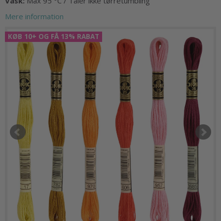
Vask:
Max 95
°C
/ Tåler ikke tørretumbling
Mere information
KØB 10+ OG FÅ 13% RABAT