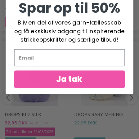
Spar op til 50%
206,00 DKK
497,00 DKK
Bliv en del af vores garn-fællesskab
Læg i kurv
Læg i kurv
og få eksklusiv adgang til inspirerende
strikkeopskrifter og særlige tilbud!
ANBEFALET TIL DIG
-6%
Ja tak
DROPS KID-SILK
DROPS BABY MERINO
32,95 DKK
22,95 DKK
34,95 DKK
Tilbud udløber 31/08/2026