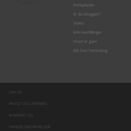
Perleplader
Er du blogger?
Video
EAN bestillinger
Hvad er garn
Job hos YarnLiving
OM OS
FRAGT OG LEVERING
KONTAKT OS
HANDELSBETINGELSER