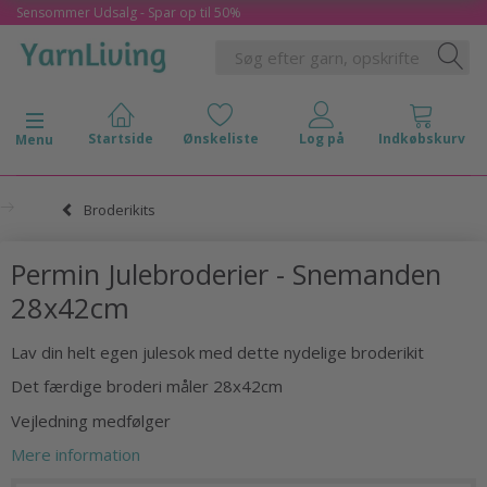
Sensommer Udsalg - Spar op til 50%
Skifte navigation
Menu
Broderikits
Permin Julebroderier - Snemanden
28x42cm
Lav din helt egen julesok med dette nydelige broderikit
Det færdige broderi måler 28x42cm
Vejledning medfølger
Mere information