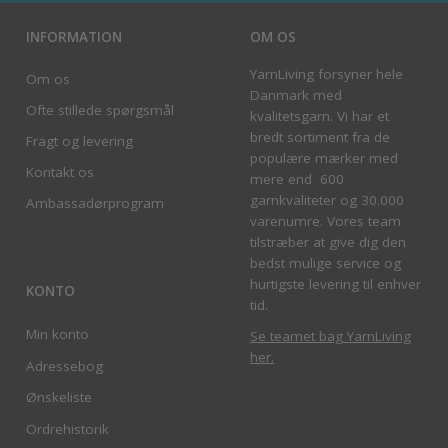
INFORMATION
OM OS
YarnLiving forsyner hele
Om os
Danmark med
Ofte stillede spørgsmål
kvalitetsgarn. Vi har et
bredt sortiment fra de
Fragt og levering
populære mærker med
Kontakt os
mere end 600
garnkvaliteter og 30.000
Ambassadørprogram
varenumre. Vores team
tilstræber at give dig den
bedst mulige service og
hurtigste levering til enhver
KONTO
tid.
Min konto
Se teamet bag YarnLiving
her
.
Adressebog
Ønskeliste
Ordrehistorik