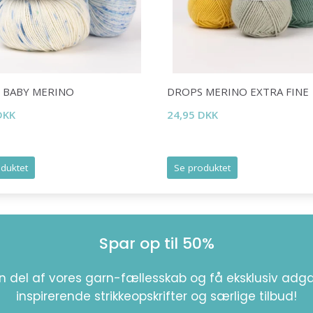
 BABY MERINO
DROPS MERINO EXTRA FINE
DKK
24,95 DKK
duktet
Se produktet
Spar op til 50%
Spar op til 50%
Bliv en del af vores garn-fællesskab
en del af vores garn-fællesskab og få eksklusiv adga
og få eksklusiv adgang til inspirerende
inspirerende strikkeopskrifter og særlige tilbud!