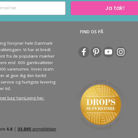
strikkeopskrifter og særlige tilbud!
Ja tak!
S
FIND OS PÅ
Ja tak
ving forsyner hele Danmark
litetsgarn. Vi har et bredt
ent fra de populære mærker
re end 600 garnkvaliteter
000 varenumre. Vores team
ber at give dig den bedst
service og hurtigste levering
er tid.
met bag YarnLiving her
.