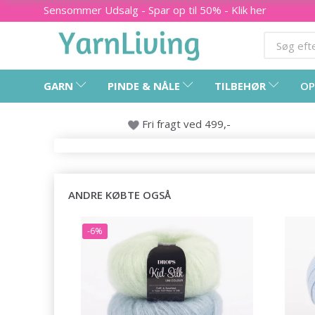
Sensommer Udsalg - Spar op til 50% - Klik her
GARN
PINDE & NÅLE
TILBEHØR
OP
Fri fragt ved 499,-
ANDRE KØBTE OGSÅ
-6%