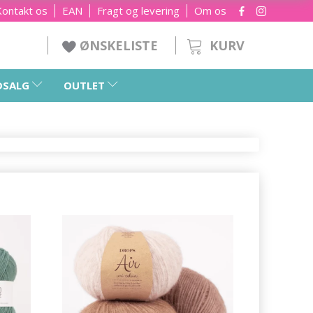
Kontakt os
EAN
Fragt og levering
Om os
KURV
ØNSKELISTE
DSALG
OUTLET