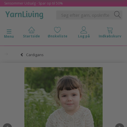
Sensommer Udsalg - Spar op til 50%
Skifte navigation
Menu
Cardigans