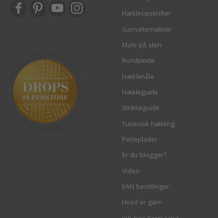
Hækleopskrifter
Garnalternativer
Male på sten
Rundpinde
Hæklenåle
Hækleguide
Strikkeguide
Tunesisk hækling
Perleplader
Er du blogger?
Video
EAN bestillinger
Hvad er garn
Job hos YarnLiving