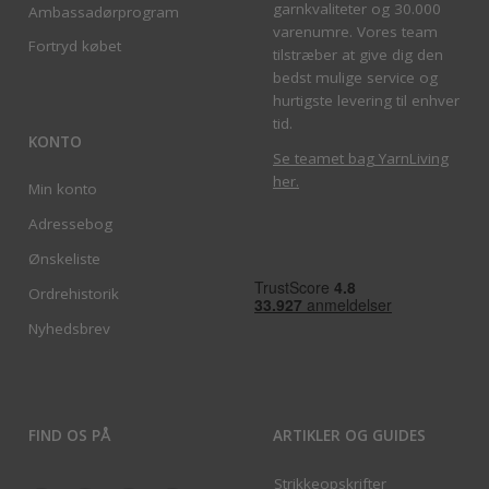
garnkvaliteter og 30.000
Ambassadørprogram
varenumre. Vores team
Fortryd købet
tilstræber at give dig den
bedst mulige service og
hurtigste levering til enhver
tid.
KONTO
Se teamet bag YarnLiving
her
.
Min konto
Adressebog
Ønskeliste
Ordrehistorik
Nyhedsbrev
FIND OS PÅ
ARTIKLER OG GUIDES
Strikkeopskrifter