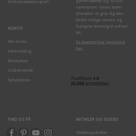
garnkvaliteter og 30.000
Ambassadørprogram
varenumre. Vores team
tilstræber at give dig den
bedst mulige service og
hurtigste levering til enhver
KONTO
tid.
Min konto
Se teamet bag YarnLiving
her
.
Adressebog
Ønskeliste
Ordrehistorik
Nyhedsbrev
FIND OS PÅ
ARTIKLER OG GUIDES
Strikkeopskrifter