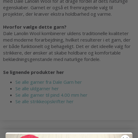
med Dale Lanolin Wool for at drage fordel af dets naturlige
egenskaber. Garnet er også et fremragende valg til
projekter, der kræver ekstra holdbarhed og varme.
Hvorfor vælge dette garn?
Dale Lanolin Wool kombinerer uldens traditionelle kvaliteter
med moderne forarbejdning, hvilket resulterer i et garn, der
er både funktionelt og behageligt. Det er det ideelle valg for
strikkere, der ønsker at skabe holdbare og komfortable
beklædningsgenstande med naturlige fordele.
Se lignende produkter her
Se alle garner fra Dale Garn her
Se alle uldgarner her
Se alle garner til pind 4.00 mm her
Se alle strikkeopskrifter her