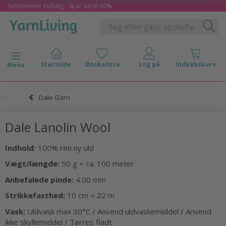
Sensommer Udsalg - Spar op til 50%
Skifte navigation
Menu
Dale Garn
Dale Lanolin Wool
Indhold:
100% ren ny uld
Vægt/længde:
50 g = ca. 100 meter
Anbefalede pinde:
4.00 mm
Strikkefasthed:
10 cm = 22 m
Vask:
Uldvask max 30°C / Anvend uldvaskemiddel / Anvend
ikke skyllemiddel / Tørres fladt