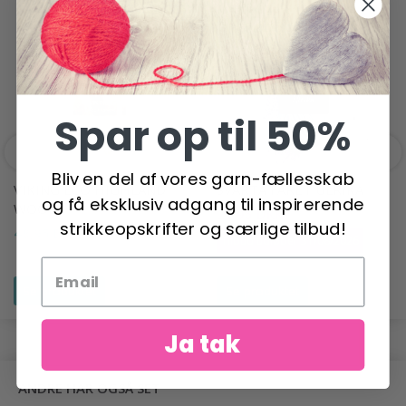
POPULÆRE ALTERNATIVER
-20%
Spar op til 50%
Bliv en del af vores garn-fællesskab
VIKING ECO HIGHLAND
SVARTA FÅRET ULRIKA
og få eksklusiv adgang til inspirerende
WOOL
21,95 DKK
27,50 DKK
strikkeopskrifter og særlige tilbud!
48,95 DKK
Tilbud udløber 31/08/2026
Se produktet
Se produktet
Ja tak
ANDRE HAR OGSÅ SET