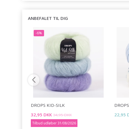
ANBEFALET TIL DIG
-6%
DROPS KID-SILK
DROPS
32,95 DKK
22,95 
34,95 DKK
Tilbud udløber 31/08/2026