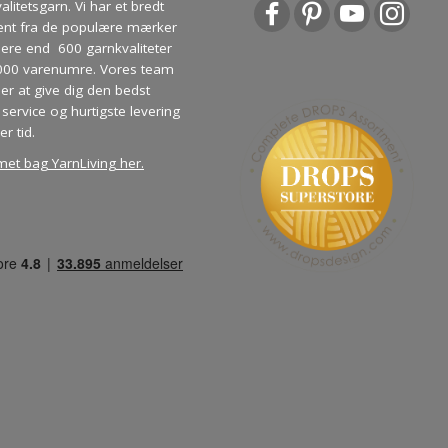
litetsgarn. Vi har et bredt
ent fra de populære mærker
re end 600 garnkvaliteter
000 varenumre. Vores team
ber at give dig den bedst
service og hurtigste levering
er tid.
met bag YarnLiving her
.