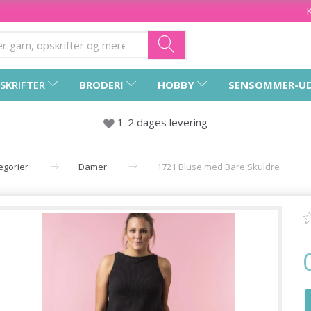
SKRIFTER
BRODERI
HOBBY
SENSOMMER-U
1-2 dages levering
tegorier
Damer
1721 Bluse med Bare Skuldre