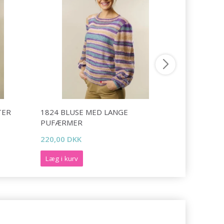
TER
1824 BLUSE MED LANGE
1823 BLU
PUFÆRMER
PUFÆRME
220,00 DKK
165,00 DK
Læg i kurv
Læg i kurv