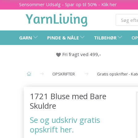
Sensommer Udsalg - Spar op til 50% - Klik her
GARN
PINDE & NÅLE
TILBEHØR
OP
Fri fragt ved 499,-
OPSKRIFTER
Gratis opskrifter - Ka
1721 Bluse med Bare
Skuldre
Se og udskriv gratis
opskrift her.