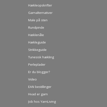
Hækleopskrifter
Garnalternativer
Male på sten
Rundpinde
Hæklenåle
Hækleguide
Strikkeguide
Tunesisk hækling
Perleplader
Er du blogger?
Video
EAN bestillinger
Hvad er garn
Job hos YarnLiving