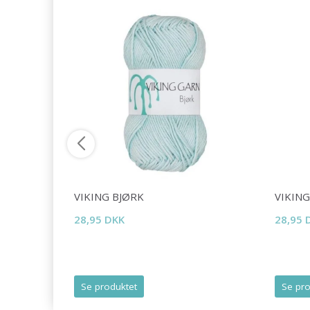
/8
VIKING BJØRK
VIKIN
28,95 DKK
28,95 
Se produktet
Se pro