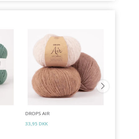
DROPS AIR
DROPS LI
33,95 DKK
16,95 DKK
Tilbud udlø