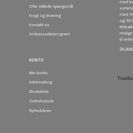
med kva
Ofte stillede spørgsmål
sortim
med me
Fragt og levering
og 30.
Kontakt os
tilstræ
mulige 
Ambassadørprogram
til enhv
Se tea
KONTO
Min konto
Adressebog
Ønskeliste
Ordrehistorik
Nyhedsbrev