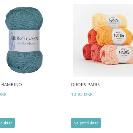
Spar op til 50%
Bliv en del af vores garn-fællesskab
og få eksklusiv adgang til inspirerende
strikkeopskrifter og særlige tilbud!
Ja tak
G BAMBINO
DROPS PARIS
DKK
12,95 DKK
duktet
Se produktet