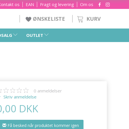
Kontakt os
EAN
Fragt og levering
Om os
KURV
ØNSKELISTE
DSALG
OUTLET
0
anmeldelser
Skriv anmeldelse
0,00 DKK
Få besked når produktet kommer igen