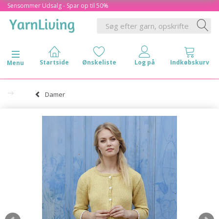
Sensommer Udsalg - Spar op til 50%
Skifte navigation
Menu
Damer