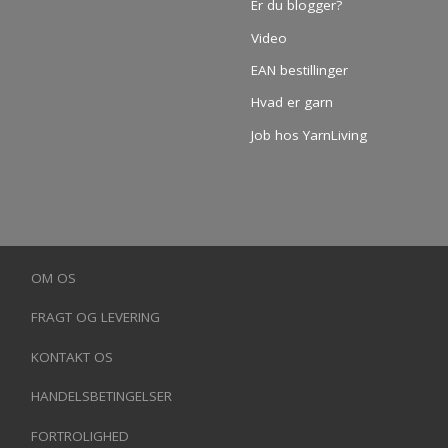
Er du blogger?
Video
EAN bestillinger
Hvad er garn
Job hos YarnLiving
OM OS
FRAGT OG LEVERING
KONTAKT OS
HANDELSBETINGELSER
FORTROLIGHED