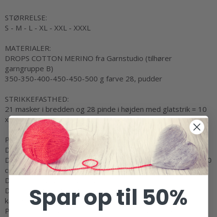
STØRRELSE:
S - M - L - XL - XXL - XXXL
MATERIALER:
DROPS COTTON MERINO fra Garnstudio (tilhører
garngruppe B)
350-350-400-450-450-500 g farve 28, pudder
STRIKKEFASTHED:
21 masker i bredden og 28 pinde i højden med glatstrik = 10
x 10 cm.
PINDE:
DROPS STRØMPEPINDE NR 4.
DROPS RUNDPIND NR 4: Længde på 40 cm og 60 cm eller 80
cm til glatstrik.
DROPS STRØMPEPINDE NR 3.
Spar op til 50%
DROPS RUNDPINDE NR 3: Længde på 40 cm og 80 cm til
kanter i retstrik.
Pinde nr er kun vejledende. Får du for mange masker på 10