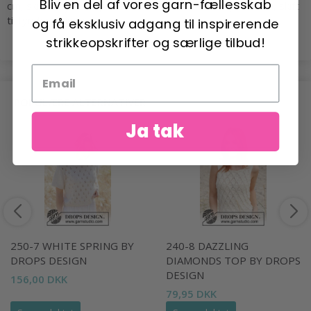
Bliv en del af vores garn-fællesskab
cm, skift til tykkere pinde. Får du for få masker på 10 cm, skift
til tyndere pinde.
og få eksklusiv adgang til inspirerende
strikkeopskrifter og særlige tilbud!
POPULÆRE ALTERNATIVER
Ja tak
250-7 WHITE SPRING BY
240-8 DAZZLING
DROPS DESIGN
DIAMONDS TOP BY DROPS
DESIGN
156,00 DKK
79,95 DKK