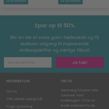
Se produktet
Se produktet
Spar op til 50%
Bliv en del af vores garn-fællesskab og få
eksklusiv adgang til inspirerende
strikkeopskrifter og særlige tilbud!
Ja tak!
INFORMATION
OM OS
YarnLiving forsyner hele
Om os
Danmark med
Ofte stillede spørgsmål
kvalitetsgarn. Vi har et
bredt sortiment fra de
Fragt og levering