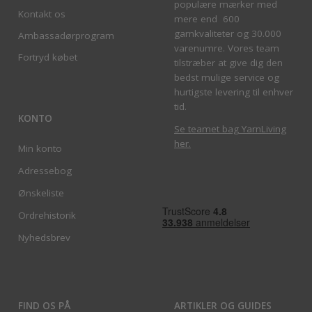
populære mærker med
Kontakt os
mere end 600
garnkvaliteter og 30.000
Ambassadørprogram
varenumre. Vores team
Fortryd købet
tilstræber at give dig den
bedst mulige service og
hurtigste levering til enhver
tid.
KONTO
Se teamet bag YarnLiving
her
.
Min konto
Adressebog
Ønskeliste
Ordrehistorik
Nyhedsbrev
FIND OS PÅ
ARTIKLER OG GUIDES