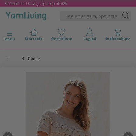
Sensommer Udsalg - Spar op til 50%
Skifte navigation
Menu
Damer