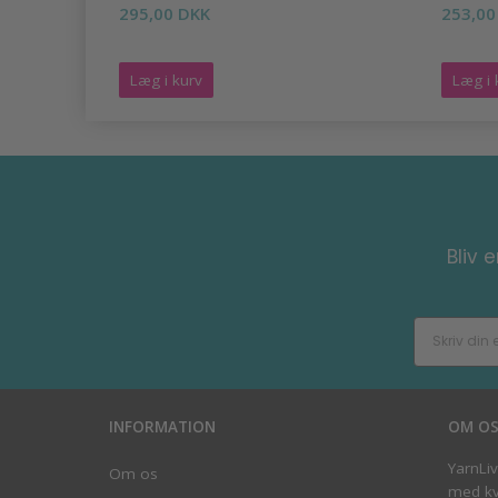
295,00 DKK
253,00
Læg i kurv
Læg i 
Bliv 
INFORMATION
OM O
YarnLi
Om os
med kva