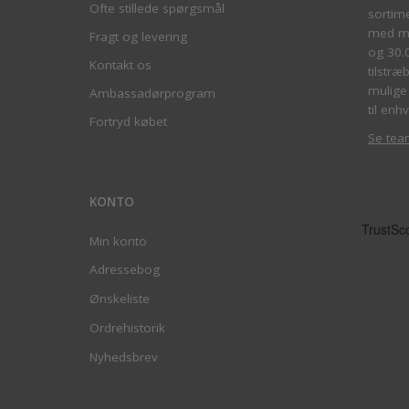
Ofte stillede spørgsmål
sortim
med me
Fragt og levering
og 30.
Kontakt os
tilstræ
mulige 
Ambassadørprogram
til enhv
Fortryd købet
Se tea
KONTO
Min konto
Adressebog
Ønskeliste
Ordrehistorik
Nyhedsbrev