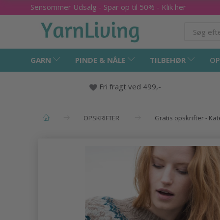
Sensommer Udsalg - Spar op til 50% - Klik her
GARN
PINDE & NÅLE
TILBEHØR
OP
Fri fragt ved 499,-
OPSKRIFTER
Gratis opskrifter - Ka