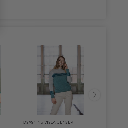
DSA91-16 VISLA GENSER
DSA79-08