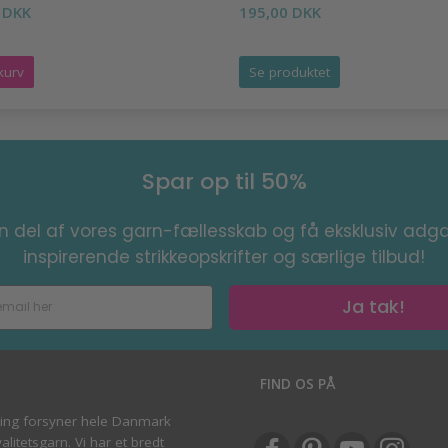
 DKK
195,00 DKK
kurv
Se produktet
Spar op til 50%
en del af vores garn-fællesskab og få eksklusiv adga
inspirerende strikkeopskrifter og særlige tilbud!
Ja tak!
S
FIND OS PÅ
ving forsyner hele Danmark
litetsgarn. Vi har et bredt