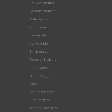
Hækleopskrifter
Garnalternativer
Male på sten
Rundpinde
Hæklenåle
Hækleguide
Strikkeguide
Tunesisk hækling
Perleplader
Er du blogger?
Video
EAN bestillinger
Hvad er garn
Job hos YarnLiving