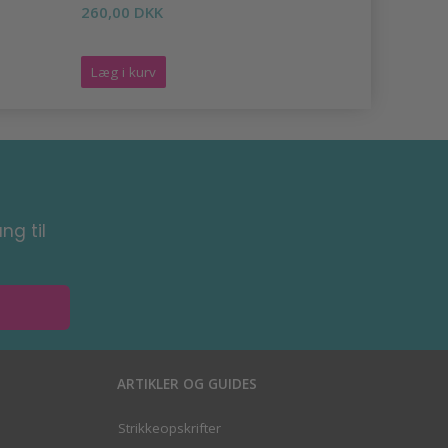
260,00 DKK
536,00 DK
Læg i kurv
Læg i kurv
ng til
ARTIKLER OG GUIDES
Strikkeopskrifter