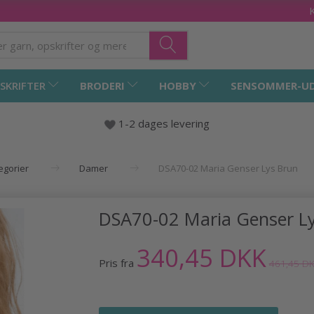
SKRIFTER
BRODERI
HOBBY
SENSOMMER-U
1-2 dages levering
tegorier
Damer
DSA70-02 Maria Genser Lys Brun
DSA70-02 Maria Genser L
340,45 DKK
Pris fra
461,45 D