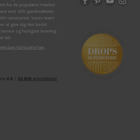
ent fra de populære mærker
re end 600 garnkvaliteter
000 varenumre. Vores team
ber at give dig den bedst
service og hurtigste levering
er tid.
met bag YarnLiving her
.