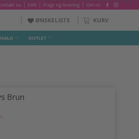
Kontakt os
EAN
Fragt og levering
Om os
KURV
ØNSKELISTE
DSALG
OUTLET
ys Brun
KK