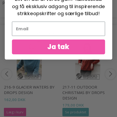
pinde. Får du for få masker på 10 cm, skift til tyndere pinde.
og få eksklusiv adgang til inspirerende
strikkeopskrifter og særlige tilbud!
POPULÆRE ALTERNATIVER
Ja tak
216-9 GLACIER WATERS BY
217-11 OUTDOOR
DROPS DESIGN
CHRISTMAS BY DROPS
DESIGN
162,00 DKK
179,00 DKK
Læg i kurv
Se produktet