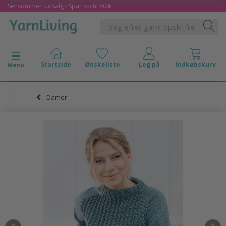
Sensommer Udsalg - Spar op til 50%
Skifte navigation
Menu
Damer