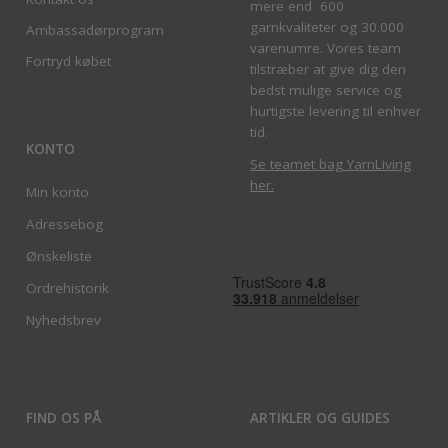
mere end 600
garnkvaliteter og 30.000
Ambassadørprogram
varenumre. Vores team
Fortryd købet
tilstræber at give dig den
bedst mulige service og
hurtigste levering til enhver
tid.
KONTO
Se teamet bag YarnLiving
her
.
Min konto
Adressebog
Ønskeliste
Ordrehistorik
Nyhedsbrev
FIND OS PÅ
ARTIKLER OG GUIDES