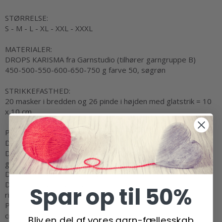
STØRRELSE:
S - M - L - XL - XXL - XXXL
MATERIALER:
DROPS KARISMA fra Garnstudio (tilhører garngruppe B)
450-500-550-600-650-750 g farve 50, søgrøn
STRIKKEFASTHED:
20 masker i bredden og 26 pinde i højden med glatstrik = 10
x 10 cm.
PINDE:
DROPS STRØMPEPINDE NR 4,5.
DROPS RUNDPIND NR 4,5: Længde på 40 cm og 80 cm til
glatstrik/mønster.
DROPS STRØMPEPINDE NR 3,5.
DROPS RUNDPINDE NR 3,5: Længde på 40 cm og 80 cm til
Spar op til 50%
rib.
Pinde nr er kun vejledende. Får du for mange masker på 10
cm, skift til tykkere
Bliv en del af vores garn-fællesskab