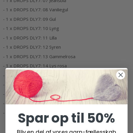
- 1 x DROPS DLY7: 07 Jeansblå
- 1 x DROPS DLY7: 08 Vaniliegul
- 1 x DROPS DLY7: 09 Gul
- 1 x DROPS DLY7: 10 Lyng
- 1 x DROPS DLY7: 11 Lilla
- 1 x DROPS DLY7: 12 Syren
- 1 x DROPS DLY7: 13 Gammelrosa
- 1 x DROPS DLY7: 14 Lys rosa
- 1 x DROPS DLY7: 15 Rosa
- 1 x DROPS DLY7: 16 Rød
- 1 x DROPS DLY7: 17 Opal grøn
- 1 x DROPS DLY7: 18 Turkis
Spar op til 50%
- 1 x DROPS DLY7: 19 Lys turkis
Bliv en del af vores garn-fællesskab