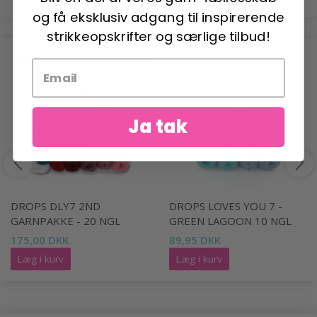
og få eksklusiv adgang til inspirerende
strikkeopskrifter og særlige tilbud!
POPULÆRE ALTERNATIVER
Ja tak
DROPS DLY7 2ND
DROPS LOVES YOU 7 -
GARNPAKKE - 20 NGL
GREEN LAGOON 10 NGL
175,00 DKK
89,95 DKK
Læg i kurv
Læg i kurv