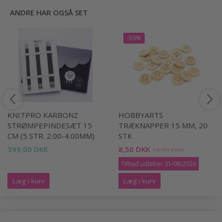
ANDRE HAR OGSÅ SET
-50%
KNITPRO KARBONZ
HOBBYARTS
STRØMPEPINDESÆT 15
TRÆKNAPPER 15 MM, 20
CM (5 STR. 2.00-4.00MM)
STK
399,00 DKK
8,50 DKK
16,95 DKK
Tilbud udløber 31/08/2026
Læg i kurv
Læg i kurv