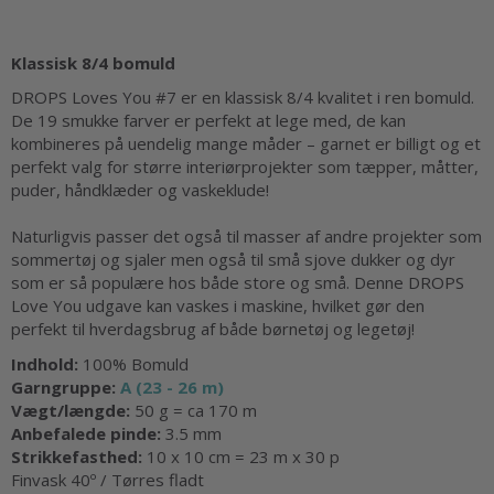
Klassisk 8/4 bomuld
DROPS Loves You #7 er en klassisk 8/4 kvalitet i ren bomuld.
De 19 smukke farver er perfekt at lege med, de kan
kombineres på uendelig mange måder – garnet er billigt og et
perfekt valg for større interiørprojekter som tæpper, måtter,
puder, håndklæder og vaskeklude!
Naturligvis passer det også til masser af andre projekter som
sommertøj og sjaler men også til små sjove dukker og dyr
som er så populære hos både store og små. Denne DROPS
Love You udgave kan vaskes i maskine, hvilket gør den
perfekt til hverdagsbrug af både børnetøj og legetøj!
Indhold:
100% Bomuld
Garngruppe:
A (23 - 26 m)
Vægt/længde:
50 g = ca 170 m
Anbefalede pinde:
3.5 mm
Strikkefasthed:
10 x 10 cm = 23 m x 30 p
Finvask 40º / Tørres fladt