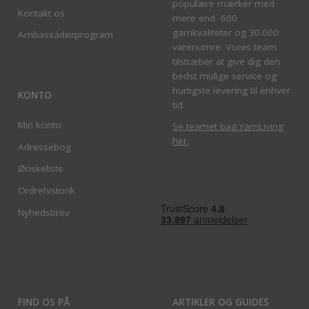
populære mærker med
Kontakt os
mere end 600
garnkvaliteter og 30.000
Ambassadørprogram
varenumre. Vores team
tilstræber at give dig den
bedst mulige service og
hurtigste levering til enhver
KONTO
tid.
Min konto
Se teamet bag YarnLiving
her
.
Adressebog
Ønskeliste
Ordrehistorik
Nyhedsbrev
FIND OS PÅ
ARTIKLER OG GUIDES