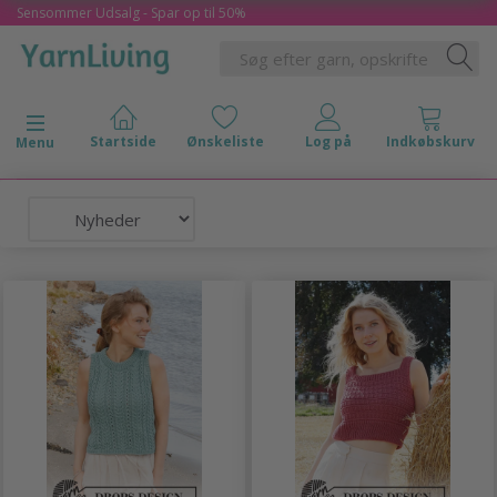
Sensommer Udsalg - Spar op til 50%
Skifte navigation
Menu