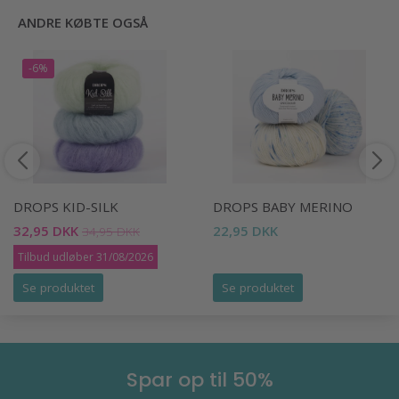
ANDRE KØBTE OGSÅ
-6%
DROPS KID-SILK
DROPS BABY MERINO
32,95 DKK
22,95 DKK
34,95 DKK
Tilbud udløber 31/08/2026
Se produktet
Se produktet
Spar op til 50%