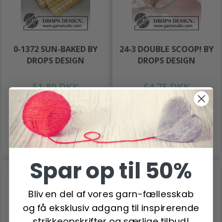
0-1372 SUN-BAKED BY
24-3 DOUBLE SCOOP! BY
DROPS DESIGN
DROPS DESIGN
51,80 DKK
64,75 DKK
Antal
Antal
Læg i kurv
Læg i kurv
Spar op til 50%
Bliv en del af vores garn-fællesskab
og få eksklusiv adgang til inspirerende
strikkeopskrifter og særlige tilbud!