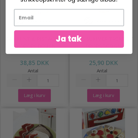
Ja tak
24-4 MINT & PISTACHIO
24-5 SUMMER TREAT BY
BY DROPS DESIGN
DROPS DESIGN
38,85 DKK
25,90 DKK
Antal
Antal
Læg i kurv
Læg i kurv