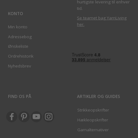
hurtigste levering til enhver
tid.
KONTO
Se teamet bag YarnLiving
her
.
Min konto
Adressebog
Ønskeliste
Ordrehistorik
Nyhedsbrev
FIND OS PÅ
ARTIKLER OG GUIDES
Strikkeopskrifter
Hækleopskrifter
Garnalternativer