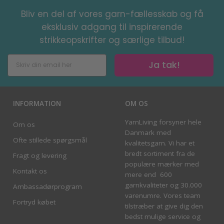
Bliv en del af vores garn-fællesskab og få
eksklusiv adgang til inspirerende
strikkeopskrifter og særlige tilbud!
Ja tak!
INFORMATION
OM OS
YarnLiving forsyner hele
Om os
Danmark med
Ofte stillede spørgsmål
kvalitetsgarn. Vi har et
bredt sortiment fra de
Fragt og levering
populære mærker med
Kontakt os
mere end 600
garnkvaliteter og 30.000
Ambassadørprogram
varenumre. Vores team
Fortryd købet
tilstræber at give dig den
bedst mulige service og