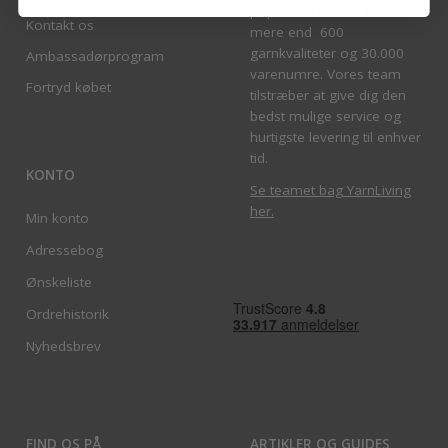
populære mærker med
Kontakt os
mere end 600
garnkvaliteter og 30.000
Ambassadørprogram
varenumre. Vores team
Fortryd købet
tilstræber at give dig den
bedst mulige service og
hurtigste levering til enhver
tid.
KONTO
Se teamet bag YarnLiving
her
.
Min konto
Adressebog
Ønskeliste
Ordrehistorik
Nyhedsbrev
FIND OS PÅ
ARTIKLER OG GUIDES