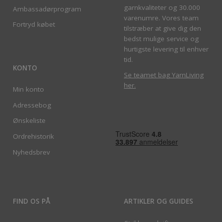
garnkvaliteter og 30.000
Ambassadørprogram
varenumre. Vores team
Fortryd købet
tilstræber at give dig den
bedst mulige service og
hurtigste levering til enhver
tid.
KONTO
Se teamet bag YarnLiving
her
.
Min konto
Adressebog
Ønskeliste
Ordrehistorik
Nyhedsbrev
FIND OS PÅ
ARTIKLER OG GUIDES