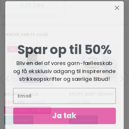
0,00 DKK
ANDRE KØBTE OGSÅ
Spar op til 50%
-6%
Bliv en del af vores garn-fællesskab
og få eksklusiv adgang til inspirerende
strikkeopskrifter og særlige tilbud!
DROPS KID-SILK
DROPS BABY MERINO
32,95 DKK
22,95 DKK
34,95 DKK
Tilbud udløber 31/08/2026
Ja tak
Se produktet
Se produktet