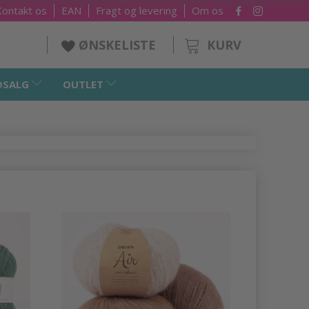
Kontakt os
EAN
Fragt og levering
Om os
KURV
ØNSKELISTE
DSALG
OUTLET