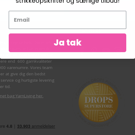
strikkeopskrifter og særlige tilbud!
Ja tak!
S
FIND OS PÅ
Ja tak
ving forsyner hele Danmark
litetsgarn. Vi har et bredt
ent fra de populære mærker
re end 600 garnkvaliteter
000 varenumre. Vores team
ber at give dig den bedst
service og hurtigste levering
er tid.
met bag YarnLiving her
.