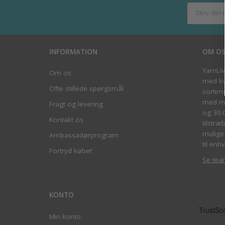
INFORMATION
OM O
YarnLi
Om os
med kva
Ofte stillede spørgsmål
sortim
med me
Fragt og levering
og 30.
Kontakt os
tilstræ
mulige 
Ambassadørprogram
til enhv
Fortryd købet
Se tea
KONTO
Min konto