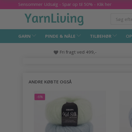
Sensommer Udsalg - Spar op til 50% - Klik her
GARN
PINDE & NÅLE
TILBEHØR
OP
Fri fragt ved 499,-
ANDRE KØBTE OGSÅ
-6%