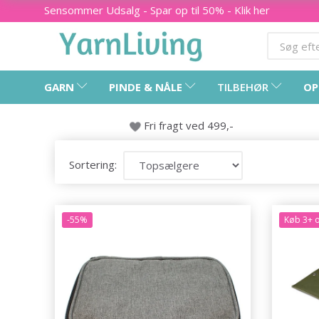
Sensommer Udsalg - Spar op til 50% - Klik her
GARN
PINDE & NÅLE
TILBEHØR
OP
Fri fragt ved 499,-
Sortering:
-55%
Køb 3+ o