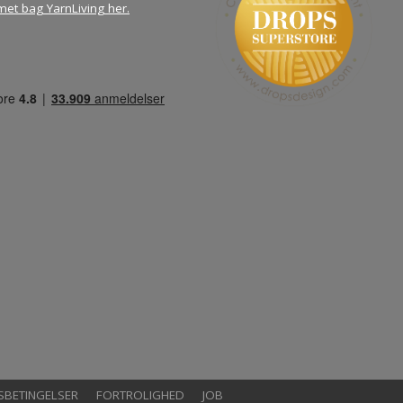
met bag YarnLiving her
.
SBETINGELSER
FORTROLIGHED
JOB