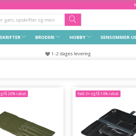
SKRIFTER
BRODERI
HOBBY
SENSOMMER-U
1-2 dages levering
g få 20% rabat
Køb 3+ og få 14% rabat