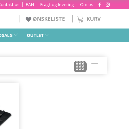
Kontakt os
EAN
Fragt og levering
Om os
KURV
ØNSKELISTE
DSALG
OUTLET