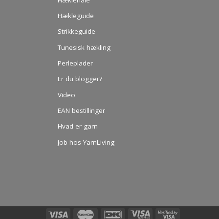
Hækleguide
Strikkeguide
Tunesisk hækling
Perleplader
Er du blogger?
Video
EAN bestillinger
Hvad er garn
Job hos YarnLiving