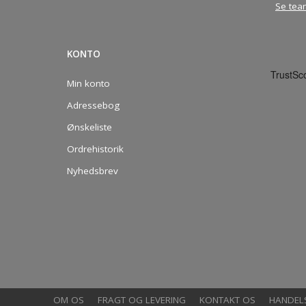
Se tea
KONTO
Min konto
Adressebog
Ønskeliste
Ordrehistorik
Nyhedsbrev
OM OS
FRAGT OG LEVERING
KONTAKT OS
HANDEL