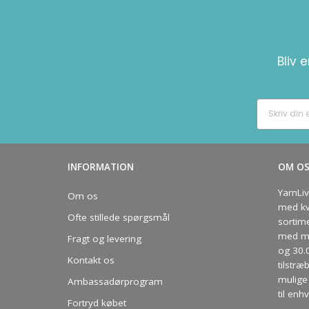
Bliv 
INFORMATION
OM O
YarnLi
Om os
med kva
Ofte stillede spørgsmål
sortim
med me
Fragt og levering
og 30.
Kontakt os
tilstræ
mulige 
Ambassadørprogram
til enhv
Fortryd købet