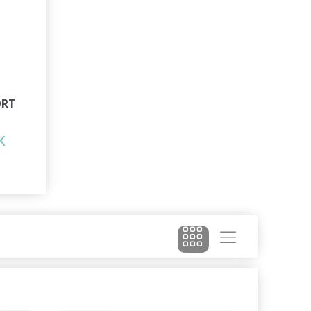
ORT
K