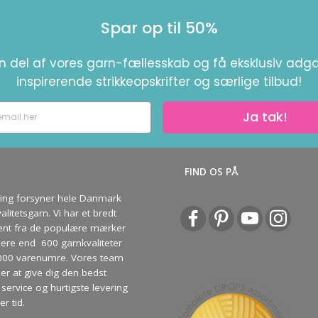
Spar op til 50%
en del af vores garn-fællesskab og få eksklusiv adga
inspirerende strikkeopskrifter og særlige tilbud!
Ja tak!
S
FIND OS PÅ
ving forsyner hele Danmark
litetsgarn. Vi har et bredt
ent fra de populære mærker
re end 600 garnkvaliteter
000 varenumre. Vores team
ber at give dig den bedst
service og hurtigste levering
er tid.