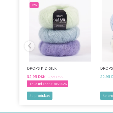
-6%
DROPS KID-SILK
DROPS
32,95 DKK
22,95 
34,95 DKK
Tilbud udløber 31/08/2026
Se produktet
Se pro