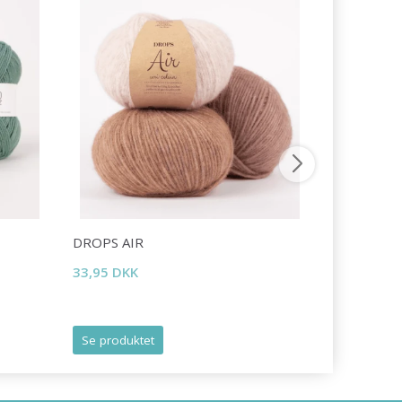
DROPS AIR
DROPS LI
33,95 DKK
16,95 DKK
Tilbud udlø
Se produktet
Se produk