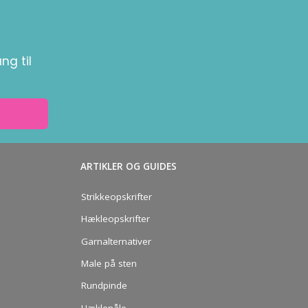
ng til
ARTIKLER OG GUIDES
Strikkeopskrifter
Hækleopskrifter
Garnalternativer
Male på sten
Rundpinde
Hæklenåle