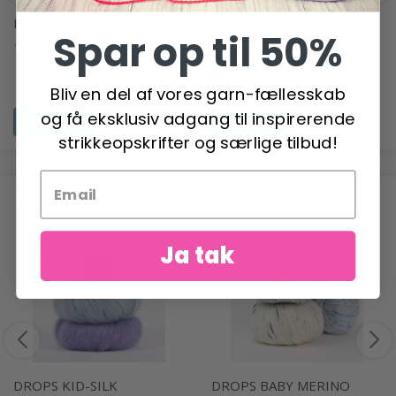
DROPS BOMULL-LIN
DROPS PARIS
Spar op til 50%
19,95 DKK
12,95 DKK
Bliv en del af vores garn-fællesskab
og få eksklusiv adgang til inspirerende
Se produktet
Se produktet
strikkeopskrifter og særlige tilbud!
ANBEFALET TIL DIG
Ja tak
-6%
DROPS KID-SILK
DROPS BABY MERINO