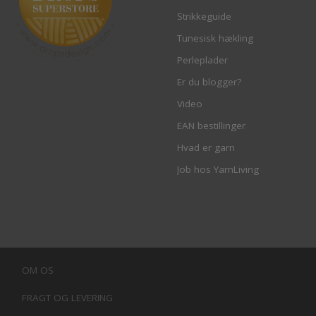
Strikkeguide
Tunesisk hækling
Perleplader
Er du blogger?
Video
EAN bestillinger
Hvad er garn
Job hos YarnLiving
OM OS
FRAGT OG LEVERING