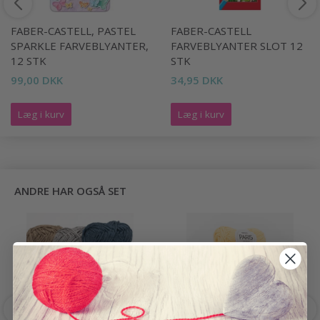
FABER-CASTELL, PASTEL
FABER-CASTELL
SPARKLE FARVEBLYANTER,
FARVEBLYANTER SLOT 12
12 STK
STK
99,00 DKK
34,95 DKK
Læg i kurv
Læg i kurv
ANDRE HAR OGSÅ SET