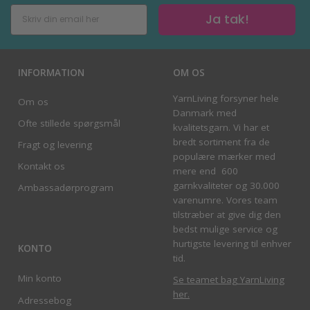
Ja tak!
INFORMATION
OM OS
YarnLiving forsyner hele
Om os
Danmark med
Ofte stillede spørgsmål
kvalitetsgarn. Vi har et
bredt sortiment fra de
Fragt og levering
populære mærker med
Kontakt os
mere end 600
garnkvaliteter og 30.000
Ambassadørprogram
varenumre. Vores team
tilstræber at give dig den
bedst mulige service og
hurtigste levering til enhver
KONTO
tid.
Min konto
Se teamet bag YarnLiving
her
.
Adressebog