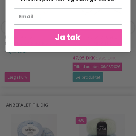
Ja tak
HOBBYARTS
KNITPRO SYMFONIE
MASKEMARKØRER 25 STK
FASTE RUNDPINDE 60 CM
(2.00-12.00MM)
14,95 DKK
47,95 DKK
59,95 DKK
Tilbud udløber 06/08/2026
Læg i kurv
Se produktet
ANBEFALET TIL DIG
-6%