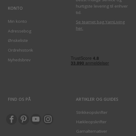
hurtigste levering til enhver
KONTO
tid.
Min konto
Se teamet bag YarnLiving
her
.
Adressebog
Ønskeliste
Ordrehistorik
Nyhedsbrev
FIND OS PÅ
ARTIKLER OG GUIDES
Strikkeopskrifter
Hækleopskrifter
Garnalternativer