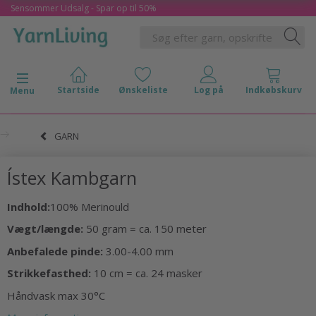
Sensommer Udsalg - Spar op til 50%
Skifte navigation
Menu
GARN
Ístex Kambgarn
Indhold:
100% Merinould
Vægt/længde:
50 gram = ca. 150 meter
Anbefalede pinde:
3.00-4.00 mm
Strikkefasthed:
10 cm = ca. 24 masker
Håndvask max 30°C