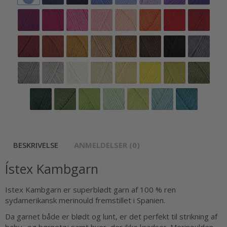
BESKRIVELSE
ANMELDELSER (0)
Ístex Kambgarn
Istex Kambgarn er superblødt garn af 100 % ren
sydamerikansk merinould fremstillet i Spanien.
Da garnet både er blødt og lunt, er det perfekt til strikning af
baby- og børnetøj samt huer, der ikke kradser. Merinoulden