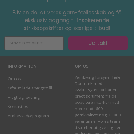
Bliv en del af vores garn-fællesskab og få
eksklusiv adgang til inspirerende
strikkeopskrifter og særlige tilbud!
Ja tak!
INFORMATION
OM OS
YarnLiving forsyner hele
Om os
Danmark med
Ofte stillede spørgsmål
kvalitetsgarn. Vi har et
bredt sortiment fra de
Fragt og levering
populære mærker med
Kontakt os
mere end 600
garnkvaliteter og 30.000
Ambassadørprogram
varenumre. Vores team
tilstræber at give dig den
bedst mulige service og