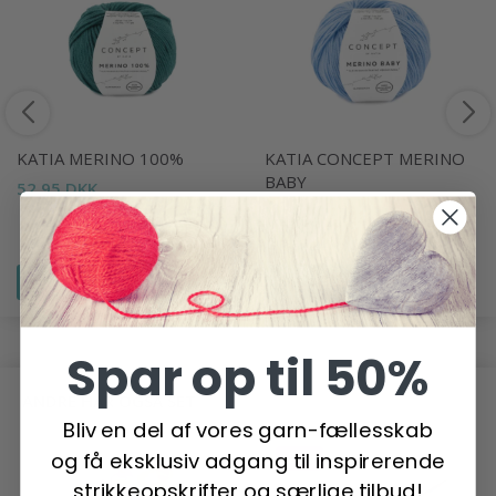
KATIA MERINO 100%
KATIA CONCEPT MERINO
BABY
52,95 DKK
58,95 DKK
Se produktet
Se produktet
Spar op til 50%
ANDRE HAR OGSÅ SET
Bliv en del af vores garn-fællesskab
og få eksklusiv adgang til inspirerende
-20%
strikkeopskrifter og særlige tilbud!