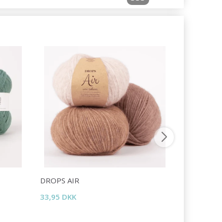
DROPS AIR
DROPS LI
33,95 DKK
16,95 DKK
Tilbud udlø