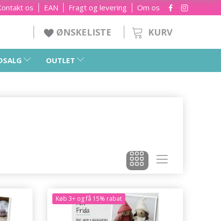
Kontakt os
EAN
Fragt og levering
Om os
KURV
ØNSKELISTE
DSALG
OUTLET
Køb 3+ og få 15% rabat