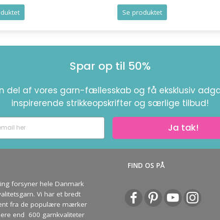
Ja tak
duktet
Se produktet
Spar op til 50%
en del af vores garn-fællesskab og få eksklusiv adga
inspirerende strikkeopskrifter og særlige tilbud!
Ja tak!
S
FIND OS PÅ
ving forsyner hele Danmark
litetsgarn. Vi har et bredt
ent fra de populære mærker
re end 600 garnkvaliteter