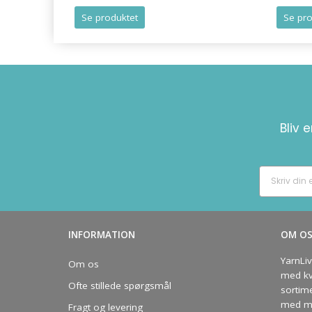
Se produktet
Se pro
Bliv 
INFORMATION
OM O
YarnLi
Om os
med kva
Ofte stillede spørgsmål
sortim
med me
Fragt og levering