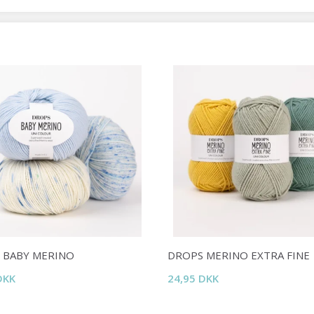
Spar op til 50%
Bliv en del af vores garn-fællesskab
og få eksklusiv adgang til inspirerende
strikkeopskrifter og særlige tilbud!
 BABY MERINO
DROPS MERINO EXTRA FINE
DKK
24,95 DKK