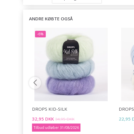
ANDRE KØBTE OGSÅ
-6%
DROPS KID-SILK
DROPS
32,95 DKK
22,95 
34,95 DKK
Tilbud udløber 31/08/2026