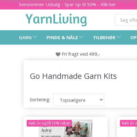
Sensommer Udsalg - Spar op til 50% - Klik her
GARN
PINDE & NÅLE
TILBEHØR
OP
Fri fragt ved 499,-
Go Handmade Garn Kits
Sortering:
Køb 3+ og få 15% rabat
Køb 3+ o