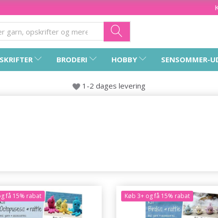
SKRIFTER
BRODERI
HOBBY
SENSOMMER-U
1-2 dages levering
g få 15% rabat
Køb 3+ og få 15% rabat