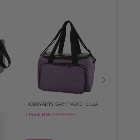
-50%
HOBBYARTS GARNTASKE I LILLA
HOBBYART
119,00 DKK
69,95 DKK
249,00 DKK
Tilbud udlø