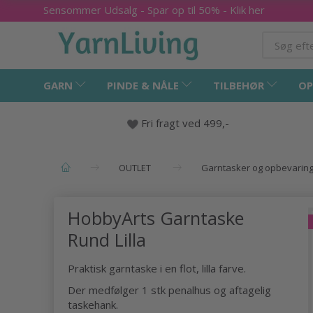
Sensommer Udsalg - Spar op til 50% - Klik her
GARN
PINDE & NÅLE
TILBEHØR
OP
Fri fragt ved 499,-
OUTLET
Garntasker og opbevarin
HobbyArts Garntaske
Rund Lilla
Praktisk garntaske i en flot, lilla farve.
Der medfølger 1 stk penalhus og aftagelig
taskehank.