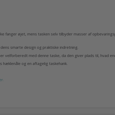
fanger øjet, mens tasken selv tilbyder masser af opbevaringsplad
dens smarte design og praktiske indretning.
er velforberedt med denne taske, da den giver plads til, hvad en
vis hæklenåle og en aftagelig taskehank.
er.