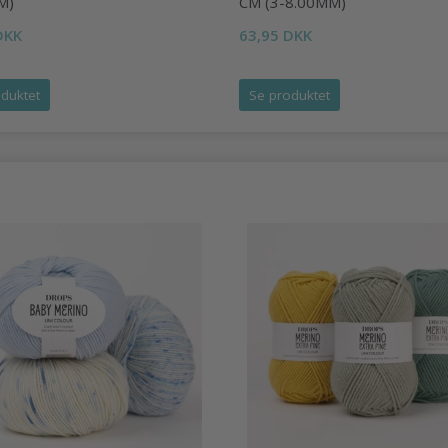
M)
CM (3-8.00MM)
DKK
63,95 DKK
duktet
Se produktet