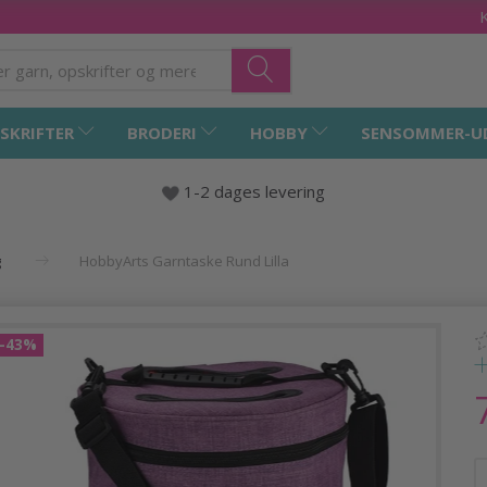
SKRIFTER
BRODERI
HOBBY
SENSOMMER-U
1-2 dages levering
g
HobbyArts Garntaske Rund Lilla
-43%