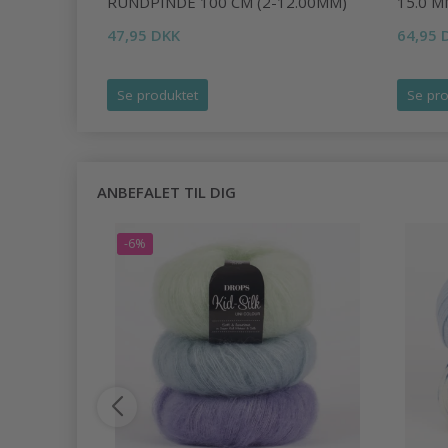
RUNDPINDE 100 CM (2-12.00MM)
15.0 M
47,95 DKK
64,95 
Se produktet
Se pro
ANBEFALET TIL DIG
-6%