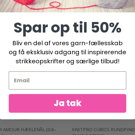
kurv
Læg i kurv
Spar op til 50%
Bliv en del af vores garn-fællesskab
og få eksklusiv adgang til inspirerende
strikkeopskrifter og særlige tilbud!
Ja tak
R AMOUR HÆKLENÅL (0.6–
KNITPRO CUBICS RUNDPIND