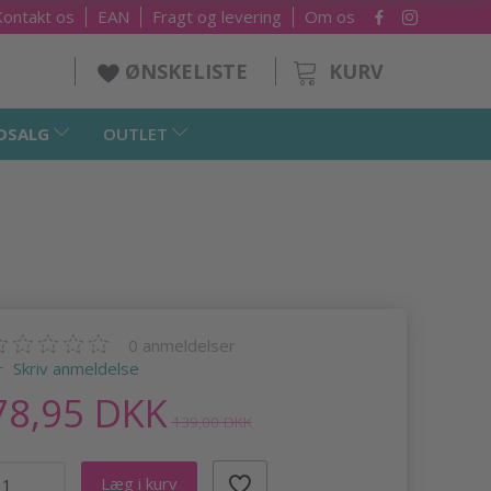
Kontakt os
EAN
Fragt og levering
Om os
KURV
ØNSKELISTE
DSALG
OUTLET
0
anmeldelser
Skriv anmeldelse
78,95 DKK
139,00 DKK
Læg i kurv