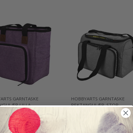
ARTS GARNTASKE
HOBBYARTS GARNTASKE
NGULÆR LILLA
REKTANGULÆR, STOR
DKK
119,00 DKK
189,00 DKK
249,00 DKK