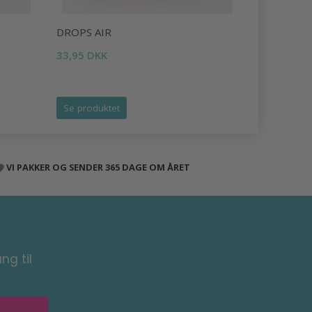
DROPS AIR
DROPS LI
33,95 DKK
16,95 DKK
Tilbud udlø
Se produktet
Se produk
VI PAKKER OG SENDER 365 DAGE OM ÅRET
ng til