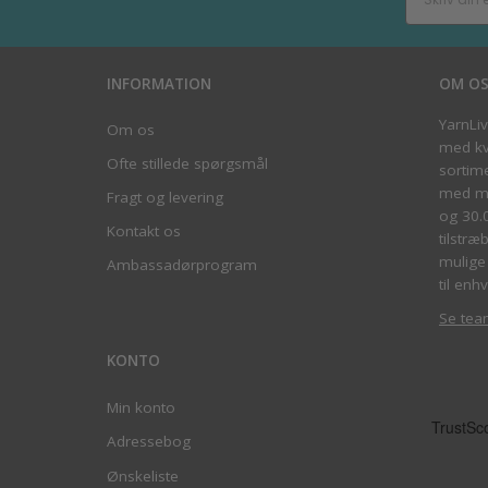
INFORMATION
OM O
YarnLi
Om os
med kva
Ofte stillede spørgsmål
sortim
med me
Fragt og levering
og 30.
Kontakt os
tilstræ
mulige 
Ambassadørprogram
til enhv
Se tea
KONTO
Min konto
Adressebog
Ønskeliste