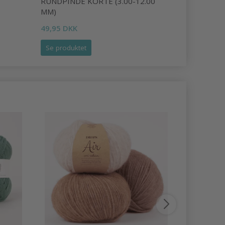
RUNDPINDE KORTE (3.00-12.00
RUNDPIND
MM)
47,95 DKK
49,95 DKK
Se produktet
Se produk