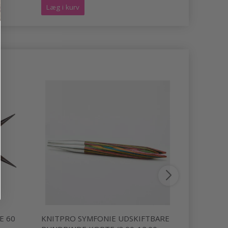
Læg i kurv
Læg i kurv
E 60
KNITPRO SYMFONIE UDSKIFTBARE
KNITPRO 