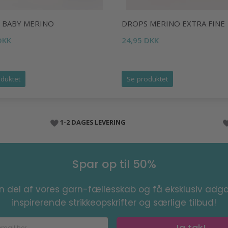
 BABY MERINO
DROPS MERINO EXTRA FINE
DKK
24,95 DKK
duktet
Se produktet
1-2 DAGES LEVERING
Spar op til 50%
en del af vores garn-fællesskab og få eksklusiv adga
inspirerende strikkeopskrifter og særlige tilbud!
Ja tak!