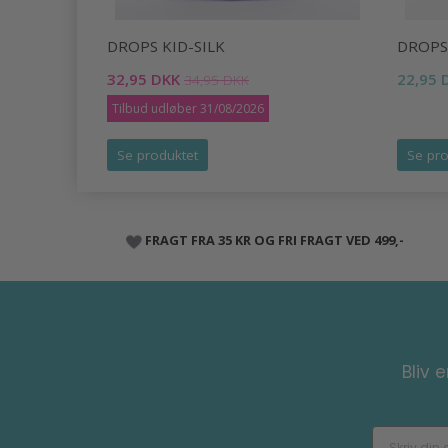
DROPS KID-SILK
DROPS
32,95 DKK
22,95 
34,95 DKK
Tilbud udløber 31/08/2026
Se produktet
Se pro
FRAGT FRA 35 KR OG FRI FRAGT VED 499,-
Bliv 