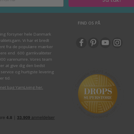
S
FIND OS PÅ
ving forsyner hele Danmark
litetsgarn. Vi har et bredt
ent fra de populære mærker
re end 600 garnkvaliteter
000 varenumre. Vores team
ber at give dig den bedst
service og hurtigste levering
er tid.
met bag YarnLiving her
.