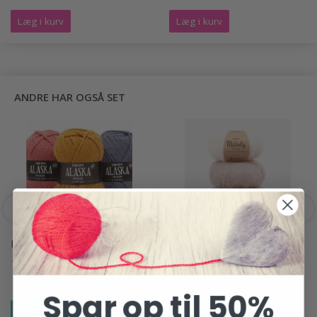
Læg i kurv
Læg i kurv
ANDRE HAR OGSÅ SET
DROPS ALASKA
DROPS MELODY
14,95 DKK
30,95 DKK
Spar op til 50%
Se produktet
Se produktet