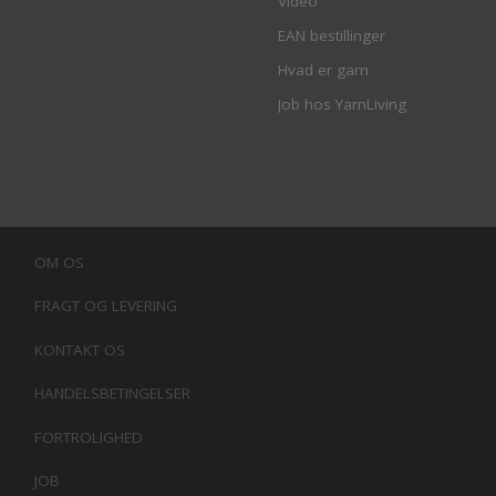
Video
EAN bestillinger
Hvad er garn
Job hos YarnLiving
OM OS
FRAGT OG LEVERING
KONTAKT OS
HANDELSBETINGELSER
FORTROLIGHED
JOB