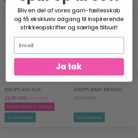
Bliv en del af vores garn-fællesskab
og få eksklusiv adgang til inspirerende
ANBEFALET TIL DIG
strikkeopskrifter og særlige tilbud!
-6%
Ja tak
DROPS KID-SILK
DROPS BABY MERINO
32,95 DKK
22,95 DKK
34,95 DKK
Tilbud udløber 31/08/2026
Se produktet
Se produktet