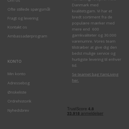
Om os
Danmark med
Ofte stillede spørgsmål
kvalitetsgarn. Vi har et
bredt sortiment fra de
Fragt og levering
populære mærker med
Kontakt os
mere end 600
garnkvaliteter og 30.000
Ambassadørprogram
varenumre. Vores team
tilstræber at give dig den
bedst mulige service og
hurtigste levering til enhver
KONTO
tid.
Min konto
Se teamet bag YarnLiving
her
.
Adressebog
Ønskeliste
Ordrehistorik
Nyhedsbrev