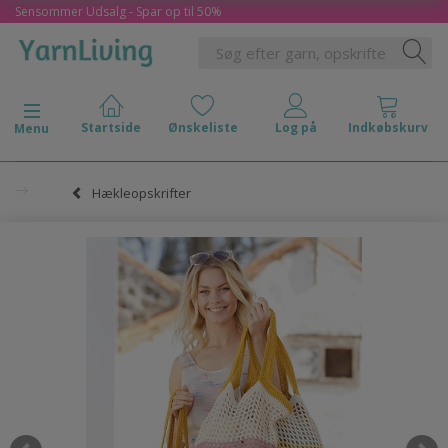
Sensommer Udsalg - Spar op til 50%
Skifte navigation
Menu
Hækleopskrifter