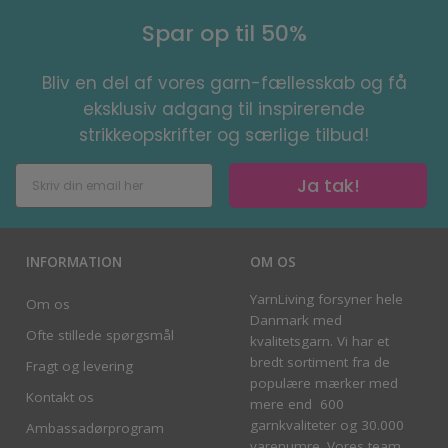
Spar op til 50%
Bliv en del af vores garn-fællesskab og få
eksklusiv adgang til inspirerende
strikkeopskrifter og særlige tilbud!
Ja tak!
INFORMATION
OM OS
YarnLiving forsyner hele
Om os
Danmark med
Ofte stillede spørgsmål
kvalitetsgarn. Vi har et
bredt sortiment fra de
Fragt og levering
populære mærker med
Kontakt os
mere end 600
garnkvaliteter og 30.000
Ambassadørprogram
varenumre. Vores team