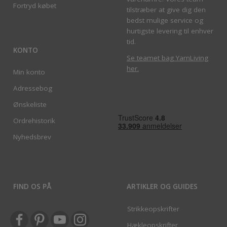
Fortryd købet
tilstræber at give dig den
bedst mulige service og
hurtigste levering til enhver
tid.
KONTO
Se teamet bag YarnLiving
her
.
Min konto
Adressebog
Ønskeliste
Ordrehistorik
Nyhedsbrev
FIND OS PÅ
ARTIKLER OG GUIDES
Strikkeopskrifter
Hækleopskrifter