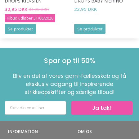
DROPS KID-SILK
DROPS BABY MERINO
32,95 DKK
22,95 DKK
34,95 DKK
Tilbud udløber 31/08/2026
Se produktet
Se produktet
Spar op til 50%
Bliv en del af vores garn-fællesskab og få
eksklusiv adgang til inspirerende
strikkeopskrifter og særlige tilbud!
Ja tak!
INFORMATION
OM OS