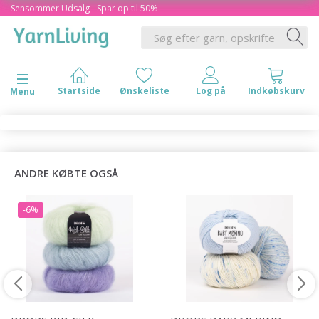
Sensommer Udsalg - Spar op til 50%
Skifte navigation
Menu
ANDRE KØBTE OGSÅ
-6%