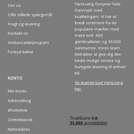
YarnLiving forsyner hele
Om os
Danmark med
Ofte stillede spørgsmål
kvalitetsgarn. Vi har et
bredt sortiment fra de
Fragt og levering
populære mærker med
Kontakt os
mere end 600
garnkvaliteter og 30.000
Ambassadørprogram
varenumre. Vores team
Fortryd købet
tilstræber at give dig den
bedst mulige service og
hurtigste levering til enhver
tid.
KONTO
Se teamet bag YarnLiving
her
.
Min konto
Adressebog
Ønskeliste
Ordrehistorik
Nyhedsbrev