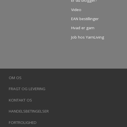
Er du blogger?
Video
EAN bestillinger
Hvad er garn
Job hos YarnLiving
OM OS
FRAGT OG LEVERING
KONTAKT OS
HANDELSBETINGELSER
FORTROLIGHED