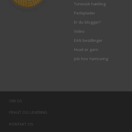
Tunesisk hækling
Perleplader
Er du blogger?
Video
EAN bestillinger
Hvad er garn
Job hos YarnLiving
OM OS
FRAGT OG LEVERING
KONTAKT OS