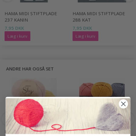
HAMA MIDI STIFTPLADE
HAMA MIDI STIFTPLADE
237 KANIN
288 KAT
7,95 DKK
7,95 DKK
Læg i kurv
Læg i kurv
ANDRE HAR OGSÅ SET
DROPS SKY
DROPS ALASKA