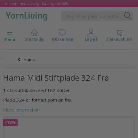
Sensommer Udsalg - Spar op til 50%
Skifte navigation
Menu
Hama
Hama Midi Stiftplade 324 Frø
1 stk stiftplade med 162 stifter.
Plade 324 er formet som en frø.
Mere information
-18%