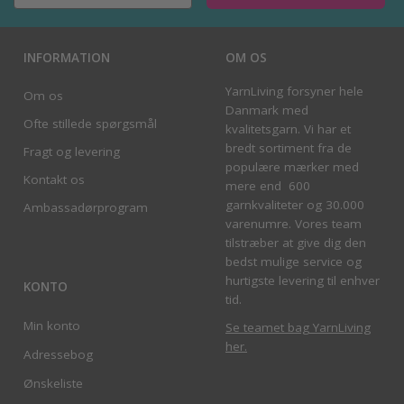
INFORMATION
OM OS
YarnLiving forsyner hele
Om os
Danmark med
Ofte stillede spørgsmål
kvalitetsgarn. Vi har et
bredt sortiment fra de
Fragt og levering
populære mærker med
Kontakt os
mere end 600
garnkvaliteter og 30.000
Ambassadørprogram
varenumre. Vores team
tilstræber at give dig den
bedst mulige service og
hurtigste levering til enhver
KONTO
tid.
Min konto
Se teamet bag YarnLiving
her
.
Adressebog
Ønskeliste