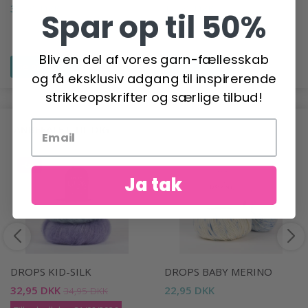
34,95 DKK
14,95 DKK
Spar op til 50%
Bliv en del af vores garn-fællesskab
Se produktet
Se produktet
og få eksklusiv adgang til inspirerende
strikkeopskrifter og særlige tilbud!
ANBEFALET TIL DIG
-6%
Ja tak
DROPS KID-SILK
DROPS BABY MERINO
32,95 DKK
22,95 DKK
34,95 DKK