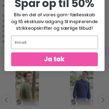
Spar op til 50%
en
rundpind
på 80 cm i hvert pinde-nr.
Bliv en del af vores garn-fællesskab
STRIKKEFASTHED
:
21 masker i bredden og 28 pinde i højden med
glatstrik
på
og få eksklusiv adgang til inspirerende
pinde nr 4 = 10 x 10 cm.
strikkeopskrifter og særlige tilbud!
OBS: Husk at pinde nr kun er vejledende. Får du for mange
masker på 10 cm, skift til tykkere pinde. Får du for få masker
på 10 cm, skift til tyndere pinde.
Ja tak
POPULÆRE ALTERNATIVER