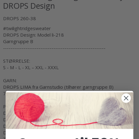
DROPS Design
DROPS 260-38
#twilightridgesweater
DROPS Design: Model li-218
Garngruppe
B
-------------------------------------------------------
STØRRELSE:
S - M - L - XL – XXL - XXXL
GARN:
DROPS LIMA fra Garnstudio (tilhører garngruppe B)
700-750-800-900-1000-1100 g farve 9023, Rødbrun
PINDE:
DROPS RUNDPINDE NR 4: Længde 40 cm og 80 cm.
DROPS RUNDPINDE NR 3: Længde 40 cm og 80 cm.
DROPS STRØMPEPINDE NR 4.
DROPS STRØMPEPINDE NR 3.
Teknikken
MAGIC LOOP
kan bruges – da behøver man kun