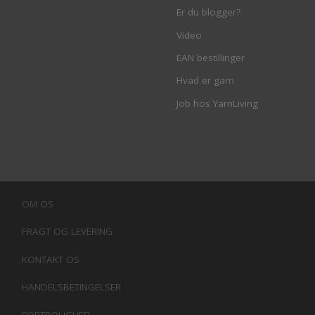
Er du blogger?
Video
EAN bestillinger
Hvad er garn
Job hos YarnLiving
OM OS
FRAGT OG LEVERING
KONTAKT OS
HANDELSBETINGELSER
FORTROLIGHED