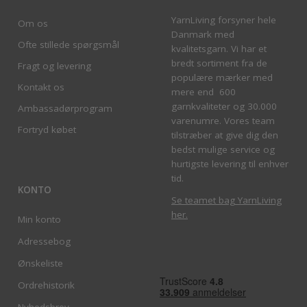
YarnLiving forsyner hele
Om os
Danmark med
Ofte stillede spørgsmål
kvalitetsgarn. Vi har et
bredt sortiment fra de
Fragt og levering
populære mærker med
Kontakt os
mere end 600
garnkvaliteter og 30.000
Ambassadørprogram
varenumre. Vores team
Fortryd købet
tilstræber at give dig den
bedst mulige service og
hurtigste levering til enhver
tid.
KONTO
Se teamet bag YarnLiving
her
.
Min konto
Adressebog
Ønskeliste
Ordrehistorik
Nyhedsbrev