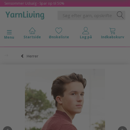
Sensommer Udsalg - Spar op til 50%
Skifte navigation
Menu
Herrer