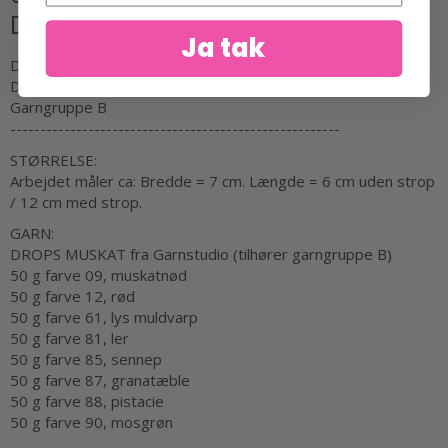
DROPS Design
Ja tak
DROPS Extra 0-1586
DROPS Design: Model r-803
Garngruppe B
-------------------------------------------------------
STØRRELSE:
Arbejdet måler ca: Bredde = 7 cm. Længde = 6 cm uden strop
/ 12 cm med strop.
GARN:
DROPS MUSKAT fra Garnstudio (tilhører garngruppe B)
50 g farve 09, muskatnød
50 g farve 12, rød
50 g farve 61, lys muldvarp
50 g farve 81, ler
50 g farve 85, sennep
50 g farve 87, granatæble
50 g farve 88, pistacie
50 g farve 90, mosgrøn