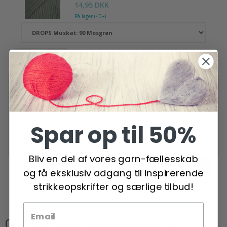
14,95 DKK
På lager (40+)
Fjern fra kit
HobbyArts
Maskemarkører 25 stk
12,95 DKK
Pris fra
På lager (40+)
Spar op til 50%
Fjern fra kit
Bliv en del af vores garn-fællesskab
Tilføj alle til kurven
(102,65 DKK)
og få eksklusiv adgang til inspirerende
strikkeopskrifter og særlige tilbud!
0-1586 Give You My Heart by