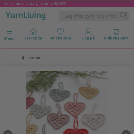
Sensommer Udsalg - Spar op til 50%
Skifte navigation
Menu
Interiør