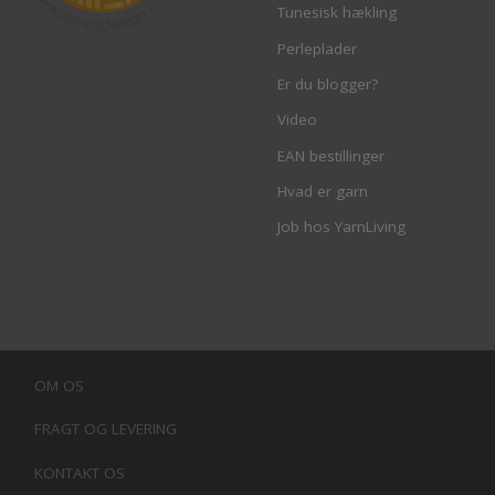
Tunesisk hækling
Perleplader
Er du blogger?
Video
EAN bestillinger
Hvad er garn
Job hos YarnLiving
OM OS
FRAGT OG LEVERING
KONTAKT OS