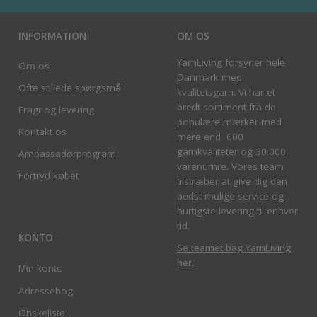
INFORMATION
OM OS
YarnLiving forsyner hele
Om os
Danmark med
Ofte stillede spørgsmål
kvalitetsgarn. Vi har et
bredt sortiment fra de
Fragt og levering
populære mærker med
Kontakt os
mere end 600
garnkvaliteter og 30.000
Ambassadørprogram
varenumre. Vores team
Fortryd købet
tilstræber at give dig den
bedst mulige service og
hurtigste levering til enhver
tid.
KONTO
Se teamet bag YarnLiving
her
.
Min konto
Adressebog
Ønskeliste