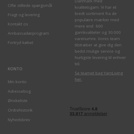
Danmark med
Ofte stillede spørgsmål
kvalitetsgarn. Vi har et
bredt sortiment fra de
Fragt og levering
populære mærker med
Kontakt os
mere end 600
garnkvaliteter og 30.000
Ambassadørprogram
varenumre. Vores team
Fortryd købet
tilstræber at give dig den
bedst mulige service og
hurtigste levering til enhver
tid.
KONTO
Se teamet bag YarnLiving
her
.
Min konto
Adressebog
Ønskeliste
Ordrehistorik
Nyhedsbrev