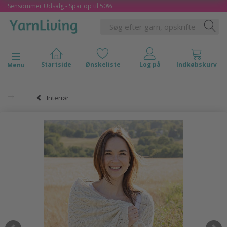
Sensommer Udsalg - Spar op til 50%
Skifte navigation
Menu
Interiør