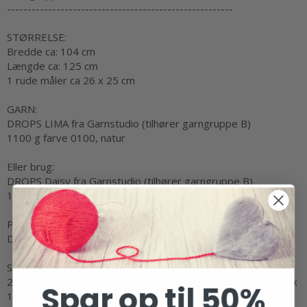
-------------------------------------------------------
STØRRELSE:
Bredde ca: 104 cm
Længde ca: 125 cm
1 rude måler ca 26 x 25 cm
GARN:
DROPS LIMA fra Garnstudio (tilhører garngruppe B)
1100 g farve 0100, natur
Eller brug:
DROPS Daisy fra Garnstudio (tilhører garngruppe B)
1000 g farve 01, natur
PINDE:
DROPS
RUNDPIND
NR 3,5: Længde 60 cm.
STRIKKEFASTHED
:
22 masker i bredden og 45 pinde i højden med
retstrik
= 10 x
Spar op til 50%
10 cm.