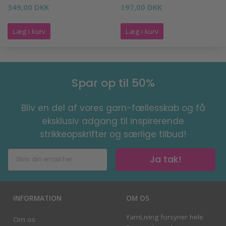
349,00 DKK
197,00 DKK
Læg i kurv
Læg i kurv
Spar op til 50%
Bliv en del af vores garn-fællesskab og få
eksklusiv adgang til inspirerende
strikkeopskrifter og særlige tilbud!
Ja tak!
INFORMATION
OM OS
YarnLiving forsyner hele
Om os