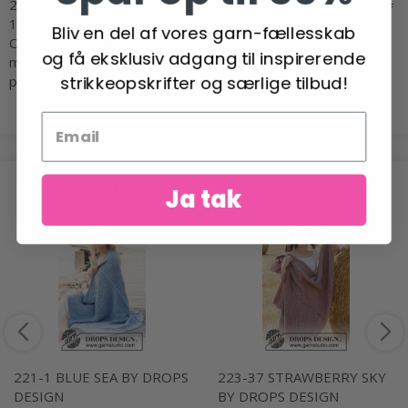
25 masker i bredden og 34 pinde i højden med mønster A.1 =
10 x 10 cm.
Bliv en del af vores garn-fællesskab
OBS: Husk at pinde nr kun er vejledende. Får du for mange
og få eksklusiv adgang til inspirerende
masker på 10 cm, skift til tykkere pinde. Får du for få masker
strikkeopskrifter og særlige tilbud!
på 10 cm, skift til tyndere pinde.
POPULÆRE ALTERNATIVER
Ja tak
221-1 BLUE SEA BY DROPS
223-37 STRAWBERRY SKY
DESIGN
BY DROPS DESIGN