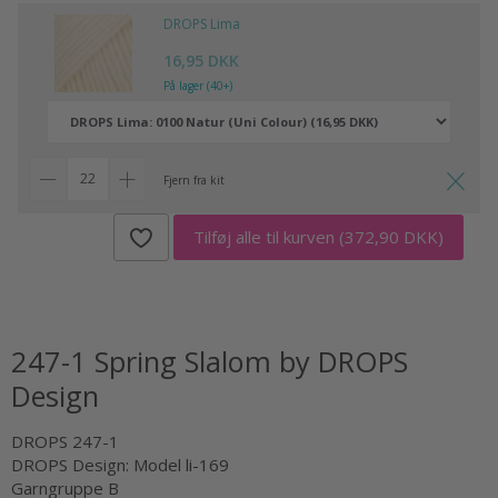
DROPS Lima
16,95 DKK
På lager (40+)
Fjern fra kit
Tilføj alle til kurven
(372,90 DKK)
247-1 Spring Slalom by DROPS
Design
DROPS 247-1
DROPS Design: Model li-169
Garngruppe
B