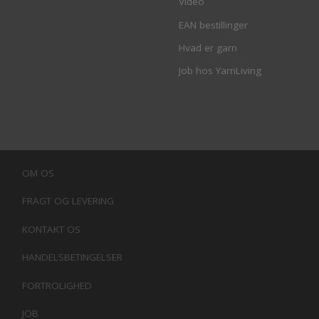
Video
EAN bestillinger
Hvad er garn
Job hos YarnLiving
OM OS
FRAGT OG LEVERING
KONTAKT OS
HANDELSBETINGELSER
FORTROLIGHED
JOB