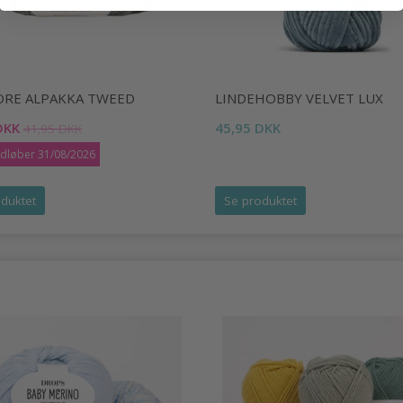
ORE ALPAKKA TWEED
LINDEHOBBY VELVET LUX
DKK
45,95 DKK
41,95 DKK
udløber 31/08/2026
duktet
Se produktet