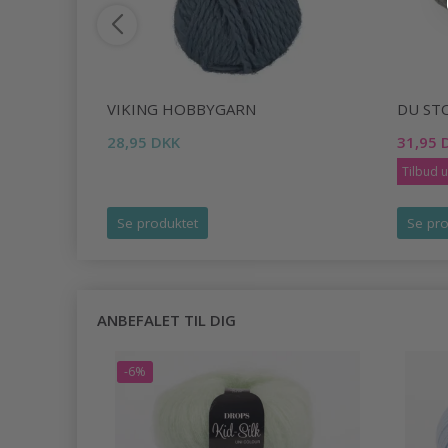
VIKING HOBBYGARN
DU ST
28,95 DKK
31,95 
Tilbud 
Se produktet
Se pro
ANBEFALET TIL DIG
-6%