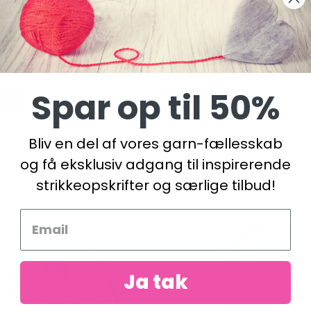
 GRUSVÄGAR
92712 TINNE - TØFLER
 DKK
74,95 DKK
Spar op til 50%
kurv
Læg i kurv
Bliv en del af vores garn-fællesskab
og få eksklusiv adgang til inspirerende
strikkeopskrifter og særlige tilbud!
Ja tak