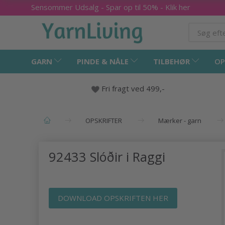
Sensommer Udsalg - Spar op til 50% - Klik her
GARN
PINDE & NÅLE
TILBEHØR
OP
Fri fragt ved 499,-
OPSKRIFTER
Mærker - garn
92433 Slóðir i Raggi
DOWNLOAD OPSKRIFTEN HER