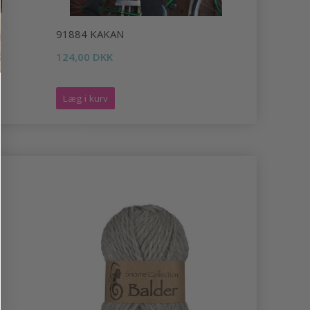
91884 KAKAN
92343 ALV
124,00 DKK
219,00 DK
Læg i kurv
Læg i kurv