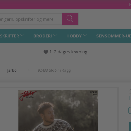
SKRIFTER
BRODERI
HOBBY
SENSOMMER-U
1-2 dages levering
Järbo
92433 Slóðir i Raggi