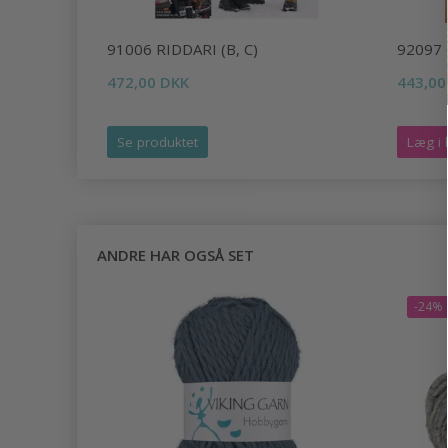
91006 RIDDARI (B, C)
92097
472,00 DKK
443,00
Se produktet
Læg i 
ANDRE HAR OGSÅ SET
-24%