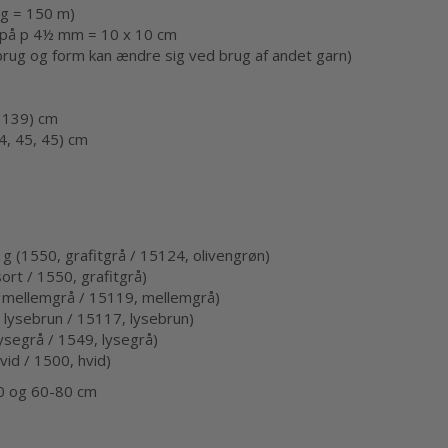
g = 150 m)
 på p 4½ mm = 10 x 10 cm
g og form kan ændre sig ved brug af andet garn)
 139) cm
, 45, 45) cm
 g (1550, grafitgrå / 15124, olivengrøn)
sort / 1550, grafitgrå)
9, mellemgrå / 15119, mellemgrå)
, lysebrun / 15117, lysebrun)
lysegrå / 1549, lysegrå)
vid / 1500, hvid)
 og 60-80 cm