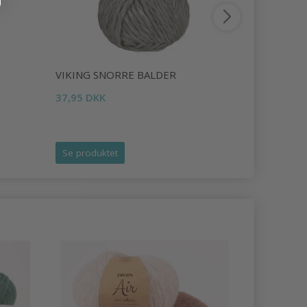
VIKING SNORRE BALDER
VIKING S
37,95 DKK
22,50 DKK
Se produktet
Se produk