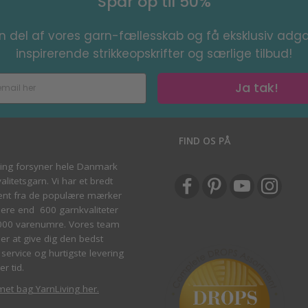
Spar op til 50%
en del af vores garn-fællesskab og få eksklusiv adga
inspirerende strikkeopskrifter og særlige tilbud!
Ja tak!
S
FIND OS PÅ
ving forsyner hele Danmark
litetsgarn. Vi har et bredt
ent fra de populære mærker
re end 600 garnkvaliteter
000 varenumre. Vores team
ber at give dig den bedst
service og hurtigste levering
er tid.
met bag YarnLiving her
.