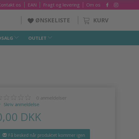
Kontakt os
EAN
Fragt og levering
Om os
KURV
ØNSKELISTE
DSALG
OUTLET
0
anmeldelser
Skriv anmeldelse
0,00 DKK
Få besked når produktet kommer igen