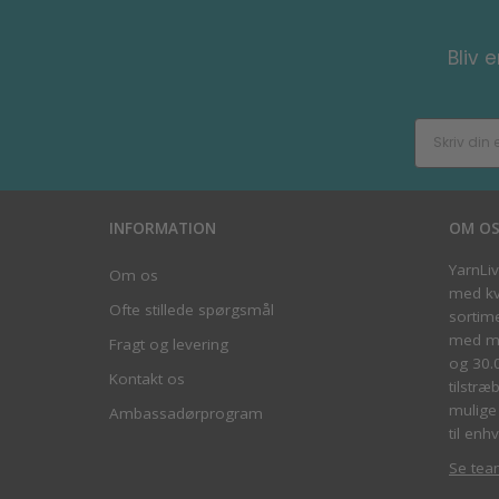
Bliv 
INFORMATION
OM O
YarnLi
Om os
med kva
Ofte stillede spørgsmål
sortim
med me
Fragt og levering
og 30.
Kontakt os
tilstræ
mulige 
Ambassadørprogram
til enhv
Se tea