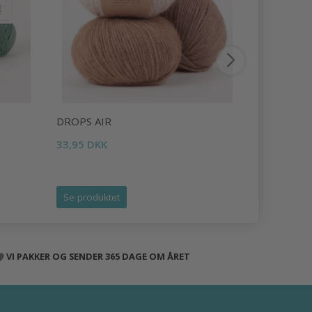
DROPS AIR
DROPS LI
33,95 DKK
16,95 DKK
Tilbud udlø
Se produktet
Se produk
VI PAKKER OG SENDER 365 DAGE OM ÅRET