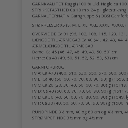
GARNKVALITET Raggi (100 % Uld. Nøgle ca 100 
STRIKKEFASTHED Ca 18 m x 24 p i glatstrikning
GARNALTERNATIV Garngruppe 6 (OBS! Garnforbru
STØRRELSER XS (S, M, L, XL, XXL, XXXL, XXXXL)
OVERVIDDE Ca 91 (96, 102, 108, 115, 123, 131,
LÆNGDE TIL ÆRMEGAB Ca 40 (41, 42, 43, 44, 44
ÆRMELÆNGDE TIL ÆRMEGAB
Dame: Ca 45 (46, 47, 48, 49, 49, 50, 50) cm
Herre: Ca 48 (49, 50, 51, 52, 52, 53, 53) cm
GARNFORBRUG
Fv A: Ca 470 (480, 510, 530, 550, 570, 580, 600)
Fv B: Ca 40 (50, 60, 70, 70, 80, 90, 90) g (1558, 
Fv C: Ca 20 (20, 30, 40, 50, 60, 70, 80) g (1511
Fv D: Ca 40 (50, 60, 70, 70, 80, 90, 90) g (15117
Fv E: Ca 30 (40, 50, 60, 70, 80, 90, 90) g (1549, 
Fv F: Ca 30 (40, 50, 60, 70, 80, 90, 90) g (1500, h
RUNDPINDE 3½ mm, 40 og 80 cm og 4½ mm, 40
STRØMPEPINDE 3½ mm og 4½ mm