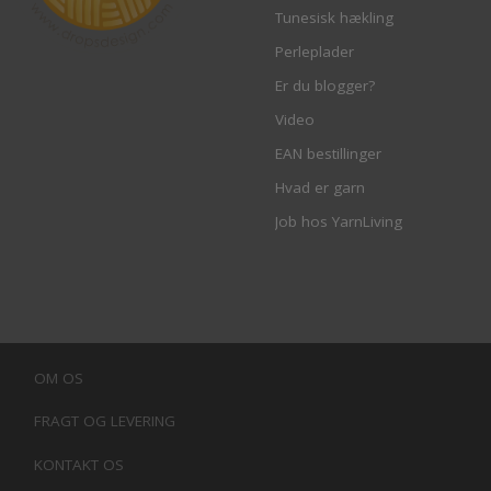
Tunesisk hækling
Perleplader
Er du blogger?
Video
EAN bestillinger
Hvad er garn
Job hos YarnLiving
OM OS
FRAGT OG LEVERING
KONTAKT OS