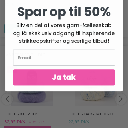
12,95 DKK
12,95 DKK
Spar op til 50%
Bliv en del af vores garn-fællesskab
Se produktet
Se produktet
og få eksklusiv adgang til inspirerende
strikkeopskrifter og særlige tilbud!
ANBEFALET TIL DIG
-6%
Ja tak
DROPS KID-SILK
DROPS BABY MERINO
32,95 DKK
22,95 DKK
34,95 DKK