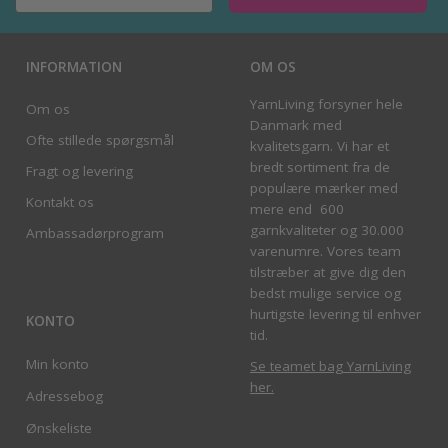
INFORMATION
OM OS
YarnLiving forsyner hele
Om os
Danmark med
Ofte stillede spørgsmål
kvalitetsgarn. Vi har et
bredt sortiment fra de
Fragt og levering
populære mærker med
Kontakt os
mere end 600
garnkvaliteter og 30.000
Ambassadørprogram
varenumre. Vores team
tilstræber at give dig den
bedst mulige service og
hurtigste levering til enhver
KONTO
tid.
Min konto
Se teamet bag YarnLiving
her
.
Adressebog
Ønskeliste