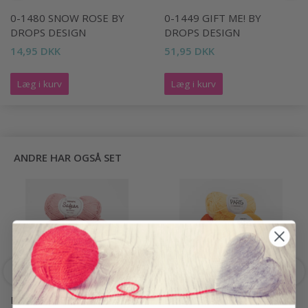
0-1480 SNOW ROSE BY
0-1449 GIFT ME! BY
DROPS DESIGN
DROPS DESIGN
14,95 DKK
51,95 DKK
Læg i kurv
Læg i kurv
ANDRE HAR OGSÅ SET
DROPS SAFRAN
DROPS PARIS