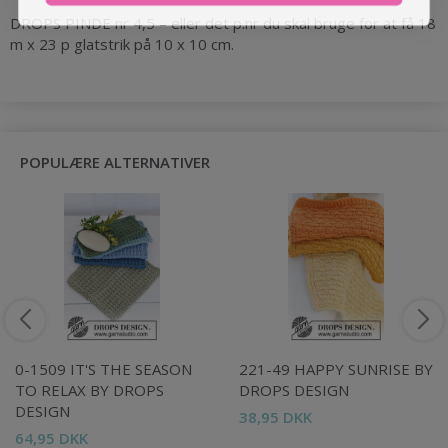
DROPS PINDE nr 4,5 – eller det p.nr du skal bruge for at få 18
m x 23 p glatstrik på 10 x 10 cm.
POPULÆRE ALTERNATIVER
0-1509 IT'S THE SEASON
221-49 HAPPY SUNRISE BY
TO RELAX BY DROPS
DROPS DESIGN
DESIGN
38,95 DKK
64,95 DKK