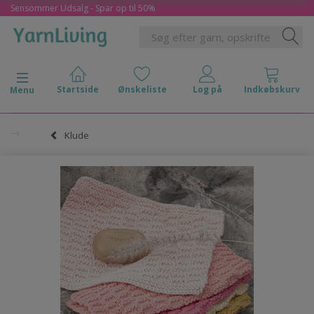
Sensommer Udsalg - Spar op til 50%
Skifte navigation
Menu
Klude