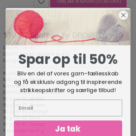
Tilføj alle til kurven
(51,80 DKK)
170-37 Spotless by DROPS Design
DROPS 170-37
Spar op til 50%
DROPS Design: Model nr w-612
Garngruppe C eller A + A
----------------------------------------------------------
Bliv en del af vores garn-fællesskab
KLUD:
Mål: ca 24 x 24 cm.
og få eksklusiv adgang til inspirerende
Materialer:
strikkeopskrifter og særlige tilbud!
DROPS PARIS fra Garnstudio
50 g f.nr 01, abrikos
50 g f.nr 27, fersken
50 g f.nr 35, vaniljegul
50 g f.nr 38, koral
50 g f.nr 41, sennep
Ja tak
1 klud vejer ca 47 g.