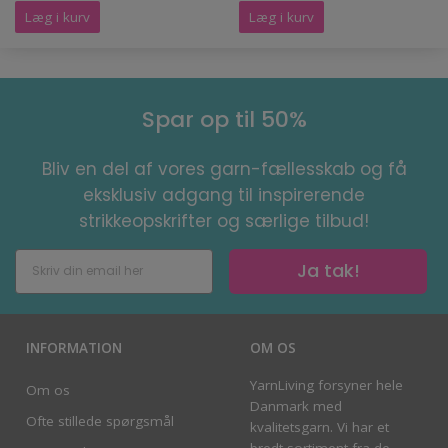
Læg i kurv
Læg i kurv
Spar op til 50%
Bliv en del af vores garn-fællesskab og få
eksklusiv adgang til inspirerende
strikkeopskrifter og særlige tilbud!
Ja tak!
INFORMATION
OM OS
YarnLiving forsyner hele
Om os
Danmark med
Ofte stillede spørgsmål
kvalitetsgarn. Vi har et
bredt sortiment fra de