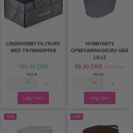
LINDEHOBBY FILTKURV
HOBBYARTS
MED TRYKKNAPPER
OPBEVARINGSKURV GRÅ
LILLE
109,00 DKK
99,00 DKK
199,00 DKK
Antal
Antal
Læg i kurv
Læg i kurv
-50%
-40%