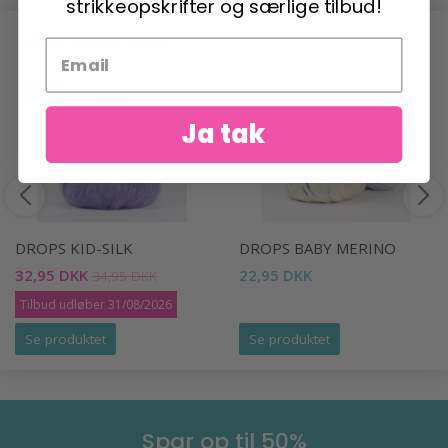
strikkeopskrifter og særlige tilbud!
ANDRE KØBTE OGSÅ
-6%
Ja tak
DROPS KID-SILK
DROPS BABY MERINO
32,95 DKK
22,95 DKK
34,95 DKK
Tilbud udløber 31/08/2026
Se produktet
Se produktet
Spar op til 50%