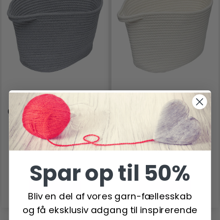
HOBBYARTS
HOBBYARTS
OPBEVARINGSKURV GRÅ
OPBEVARINGSKURV
STOR
HVID STOR
149,00 DKK
149,00 DKK
249,00 DKK
249,00 DKK
Antal
Antal
Spar op til 50%
Læg i kurv
Læg i kurv
Bliv en del af vores garn-fællesskab
og få eksklusiv adgang til inspirerende