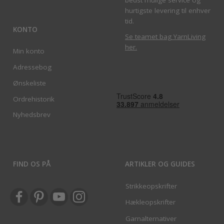
hurtigste levering til enhver
tid.
KONTO
Se teamet bag YarnLiving
her
.
Min konto
Adressebog
Ønskeliste
Ordrehistorik
Nyhedsbrev
FIND OS PÅ
ARTIKLER OG GUIDES
Strikkeopskrifter
Hækleopskrifter
Garnalternativer