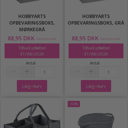
HOBBYARTS
HOBBYARTS
OPBEVARINGSBOKS,
OPBEVARINGSBOKS, GRÅ
MØRKEGRÅ
88,95 DKK
88,95 DKK
149,00 DKK
149,00 DKK
Tilbud udløber
Tilbud udløber
31/08/2026
31/08/2026
Antal
Antal
Læg i kurv
Læg i kurv
-50%