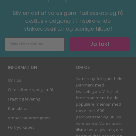
Bliv en del af vores garn-fællesskab og få
eksklusiv adgang til inspirerende
strikkeopskrifter og særlige tilbud!
Ja tak!
INFORMATION
OM OS
YarnLiving forsyner hele
Om os
Danmark med
Ofte stillede spørgsmål
kvalitetsgarn. Vi har et
bredt sortiment fra de
Fragt og levering
populære mærker med
Kontakt os
mere end 600
garnkvaliteter og 30.000
Ambassadørprogram
varenumre. Vores team
Fortryd købet
tilstræber at give dig den
bedst mulige service og