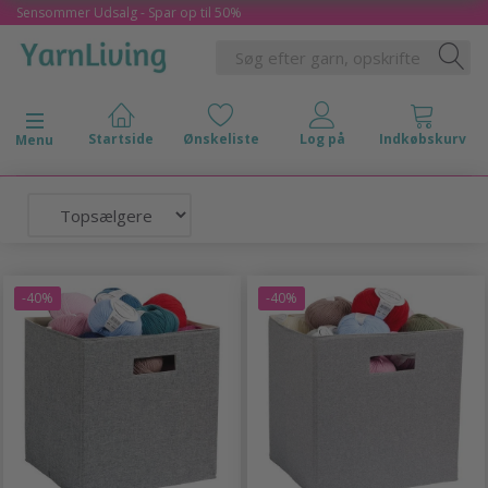
Sensommer Udsalg - Spar op til 50%
Skifte navigation
Menu
-40%
-40%