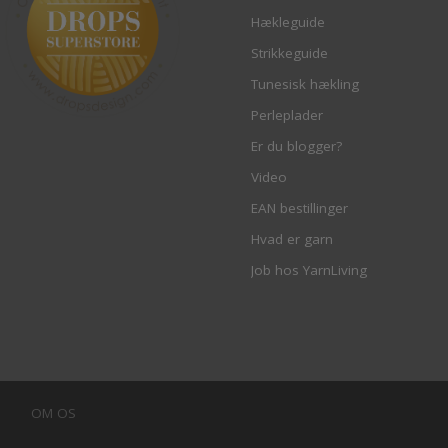
Hækleguide
Strikkeguide
Tunesisk hækling
Perleplader
Er du blogger?
Video
EAN bestillinger
Hvad er garn
Job hos YarnLiving
OM OS