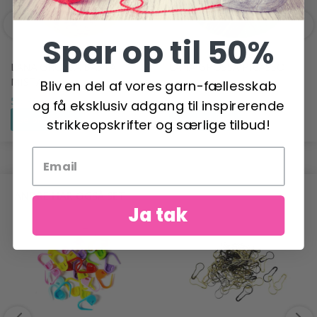
Spar op til 50%
LANA GROSSA BASTA
LANA GROSSA PICASSO
MISTA
Bliv en del af vores garn-fællesskab
74,95 DKK
56,95 DKK
og få eksklusiv adgang til inspirerende
Se produktet
Se produktet
strikkeopskrifter og særlige tilbud!
ANDRE HAR OGSÅ SET
Ja tak