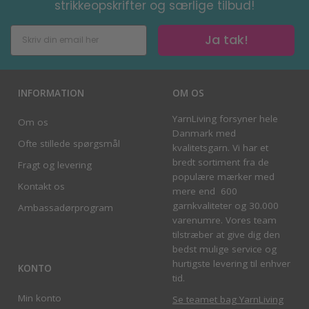
strikkeopskrifter og særlige tilbud!
Ja tak!
INFORMATION
OM OS
YarnLiving forsyner hele
Om os
Danmark med
Ofte stillede spørgsmål
kvalitetsgarn. Vi har et
bredt sortiment fra de
Fragt og levering
populære mærker med
Kontakt os
mere end 600
garnkvaliteter og 30.000
Ambassadørprogram
varenumre. Vores team
tilstræber at give dig den
bedst mulige service og
hurtigste levering til enhver
KONTO
tid.
Min konto
Se teamet bag YarnLiving