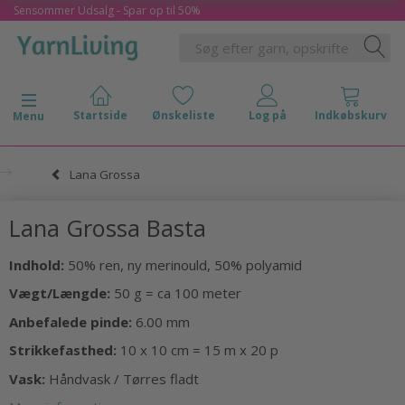
Sensommer Udsalg - Spar op til 50%
Skifte navigation
Menu
Lana Grossa
Lana Grossa Basta
Indhold:
50% ren, ny merinould, 50% polyamid
Vægt/Længde:
50 g = ca 100 meter
Anbefalede pinde:
6.00 mm
Strikkefasthed:
10 x 10 cm = 15 m x 20 p
Vask:
Håndvask / Tørres fladt