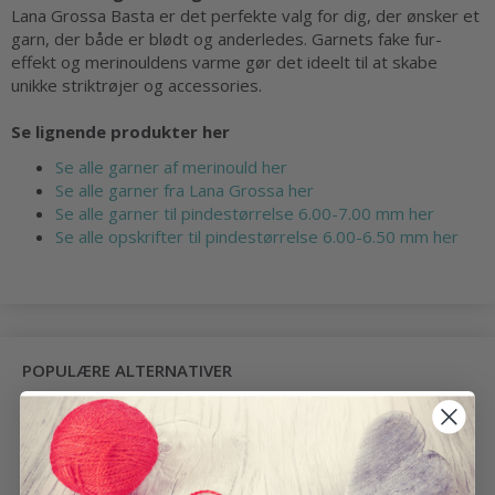
Lana Grossa Basta er det perfekte valg for dig, der ønsker et
garn, der både er blødt og anderledes. Garnets fake fur-
effekt og merinouldens varme gør det ideelt til at skabe
unikke striktrøjer og accessories.
Se lignende produkter her
Se alle garner af merinould her
Se alle garner fra Lana Grossa her
Se alle garner til pindestørrelse 6.00-7.00 mm her
Se alle opskrifter til pindestørrelse 6.00-6.50 mm her
POPULÆRE ALTERNATIVER