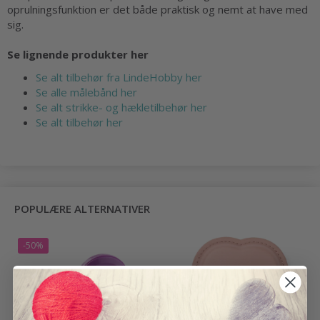
oprulningsfunktion er det både praktisk og nemt at have med
sig.
Se lignende produkter her
Se alt tilbehør fra LindeHobby her
Se alle målebånd her
Se alt strikke- og hækletilbehør her
Se alt tilbehør her
POPULÆRE ALTERNATIVER
-50%