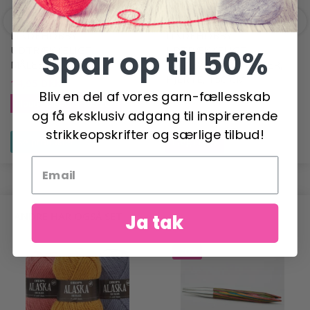
LINDEHOBBY
LINDEHOBBY
Spar op til 50%
UDTRÆKKELIGT
UDTRÆKKELIGT
MÅLEBÅND, 150 CM
MÅLEBÅND, PU-LÆDER,
HJERTE, 150 CM
14,95 DKK
29,95 DKK
Bliv en del af vores garn-fællesskab
44,95 DKK
Tilbud udløber 31/08/2026
og få eksklusiv adgang til inspirerende
strikkeopskrifter og særlige tilbud!
Se produktet
Læg i kurv
ANDRE HAR OGSÅ SET
Ja tak
-20%