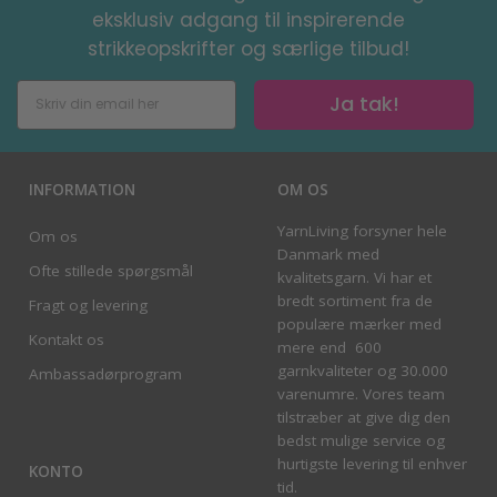
eksklusiv adgang til inspirerende
strikkeopskrifter og særlige tilbud!
Ja tak!
INFORMATION
OM OS
YarnLiving forsyner hele
Om os
Danmark med
Ofte stillede spørgsmål
kvalitetsgarn. Vi har et
bredt sortiment fra de
Fragt og levering
populære mærker med
Kontakt os
mere end 600
garnkvaliteter og 30.000
Ambassadørprogram
varenumre. Vores team
tilstræber at give dig den
bedst mulige service og
hurtigste levering til enhver
KONTO
tid.