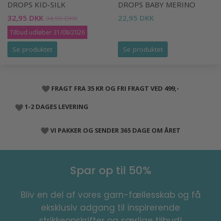
DROPS KID-SILK
DROPS BABY MERINO
32,95 DKK
22,95 DKK
34,95 DKK
Tilbud udløber 31/08/2026
Se produktet
Se produktet
FRAGT FRA 35 KR OG FRI FRAGT VED 499,-
1-2 DAGES LEVERING
VI PAKKER OG SENDER 365 DAGE OM ÅRET
Spar op til 50%
Bliv en del af vores garn-fællesskab og få
eksklusiv adgang til inspirerende
strikkeopskrifter og særlige tilbud!