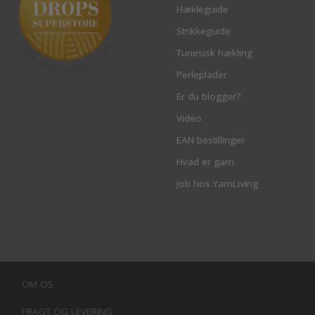
Hækleguide
Strikkeguide
Tunesisk hækling
Perleplader
Er du blogger?
Video
EAN bestillinger
Hvad er garn
Job hos YarnLiving
OM OS
FRAGT OG LEVERING