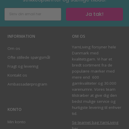
Ja tak!
INFORMATION
OM OS
YarnLiving forsyner hele
Om os
Danmark med
Ofte stillede spørgsmål
kvalitetsgarn. Vi har et
bredt sortiment fra de
Fragt og levering
populære mærker med
Kontakt os
mere end 600
garnkvaliteter og 30.000
Ambassadørprogram
varenumre. Vores team
tilstræber at give dig den
bedst mulige service og
hurtigste levering til enhver
KONTO
tid.
Min konto
Se teamet bag YarnLiving
her
.