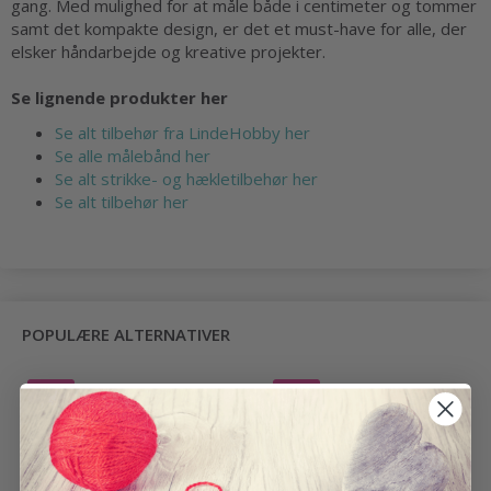
gang. Med mulighed for at måle både i centimeter og tommer
samt det kompakte design, er det et must-have for alle, der
elsker håndarbejde og kreative projekter.
Se lignende produkter her
Se alt tilbehør fra LindeHobby her
Se alle målebånd her
Se alt strikke- og hækletilbehør her
Se alt tilbehør her
POPULÆRE ALTERNATIVER
-40%
-50%