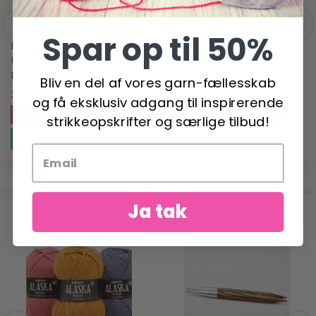
Spar op til 50%
LINDEHOBBY FIRKANTET
LINDEHOBBY
UDTRÆKKELIGT
UDTRÆKKELIGT
MÅLEBÅND, 150 CM
MÅLEBÅND, 150 CM
Bliv en del af vores garn-fællesskab
20,95 DKK
14,95 DKK
34,95 DKK
29,95 DKK
og få eksklusiv adgang til inspirerende
Tilbud udløber 31/08/2026
Tilbud udløber 31/08/2026
strikkeopskrifter og særlige tilbud!
Se produktet
Se produktet
Ja tak
ANDRE HAR OGSÅ SET