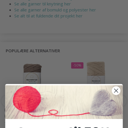
Se alle garner til knytning her
Se alle garner af bomuld og polyester her
Se alt til at fuldende dit projekt her
POPULÆRE ALTERNATIVER
-50%
LINDEHOBBY MACRAME
LINDEHOBBY MACRAME
LUX, KNYTTEGARN, 4 MM
LUX, KNYTTEGARN, 1 MM
74,95 DKK
24,95 DKK
49,95 DKK