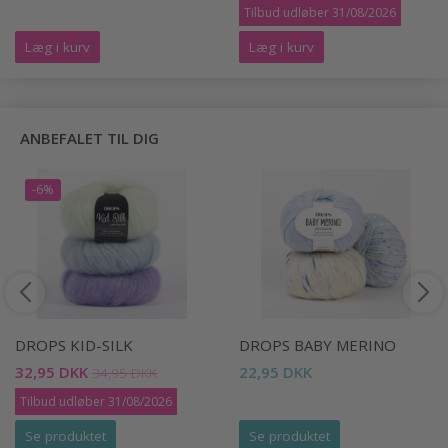
Tilbud udløber 31/08/2026
Læg i kurv
Læg i kurv
ANBEFALET TIL DIG
-6%
DROPS KID-SILK
DROPS BABY MERINO
32,95 DKK
22,95 DKK
34,95 DKK
Tilbud udløber 31/08/2026
Se produktet
Se produktet