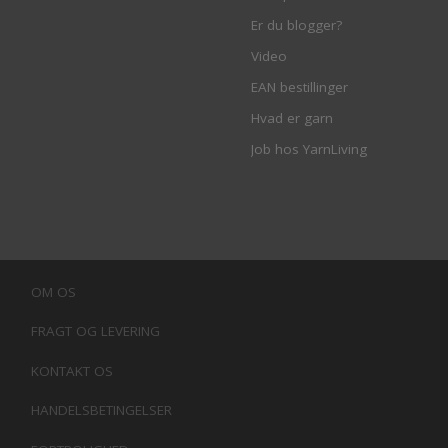
Er du blogger?
Video
EAN bestillinger
Hvad er garn
Job hos YarnLiving
OM OS
FRAGT OG LEVERING
KONTAKT OS
HANDELSBETINGELSER