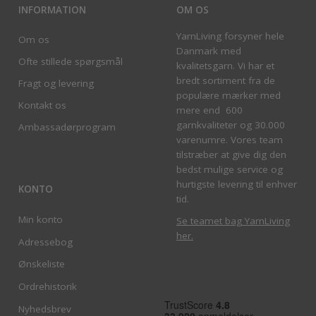
INFORMATION
OM OS
YarnLiving forsyner hele
Om os
Danmark med
Ofte stillede spørgsmål
kvalitetsgarn. Vi har et
bredt sortiment fra de
Fragt og levering
populære mærker med
Kontakt os
mere end 600
garnkvaliteter og 30.000
Ambassadørprogram
varenumre. Vores team
tilstræber at give dig den
bedst mulige service og
hurtigste levering til enhver
KONTO
tid.
Min konto
Se teamet bag YarnLiving
her
.
Adressebog
Ønskeliste
Ordrehistorik
Nyhedsbrev