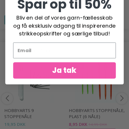
Spar op til 50%
Tilbud udløber 31/08/2026
Bliv en del af vores garn-fællesskab
Se produktet
Se produktet
og få eksklusiv adgang til inspirerende
strikkeopskrifter og særlige tilbud!
ANDRE HAR OGSÅ SET
-40%
Ja tak
HOBBYARTS 9
HOBBYARTS STOPPENÅLE,
STOPPENÅLE
PLAST (6 NÅLE)
19,95 DKK
8,95 DKK
14,95 DKK