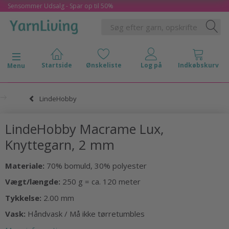
Sensommer Udsalg - Spar op til 50%
Skifte navigation
Menu
LindeHobby
LindeHobby Macrame Lux,
Knyttegarn, 2 mm
Materiale:
70% bomuld, 30% polyester
Vægt/længde:
250 g = ca. 120 meter
Tykkelse:
2.00 mm
Vask:
Håndvask / Må ikke tørretumbles