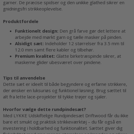
garner. De præcise spidser og den unikke glathed sikrer en
gnidningsfri strikkeoplevelse.
Produktfordele
Funktionelt design:
Den grå farve gør det lettere at
arbejde med mørkt garn og tælle masker på pinden.
Alsidigt sæt:
Indeholder 12 størrelser fra 3.5 mm til
12.0 mm samt flere kabler og tilbehør.
Premium kvalitet:
Glatte birketræspinde sikrer, at
maskerne glider ubesværet over pindene.
Tips til anvendelse
Dette sæt er ideelt til både begyndere og erfarne strikkere,
der ønsker en luksuriøs og funktionel løsning. Brug sættet til
alt fra lette lace-projekter til tykke trøjer og sjaler.
Hvorfor vælge dette rundpindesæt?
Med LYKKE Udskiftelige Rundpindesæt Driftwood får du ikke
bare et smukt og praktisk strikkeværktøj – du får også en
investering i holdbarhed og funktionalitet. Sættet giver dig