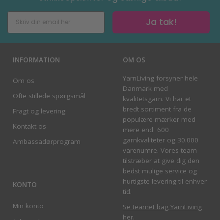
Ja tak!
INFORMATION
OM OS
YarnLiving forsyner hele
Om os
Danmark med
Ofte stillede spørgsmål
kvalitetsgarn. Vi har et
bredt sortiment fra de
Fragt og levering
populære mærker med
Kontakt os
mere end 600
garnkvaliteter og 30.000
Ambassadørprogram
varenumre. Vores team
tilstræber at give dig den
bedst mulige service og
hurtigste levering til enhver
KONTO
tid.
Min konto
Se teamet bag YarnLiving
her
.