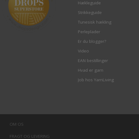
Hækleguide
Strikkeguide
Tunesisk hækling
Perleplader
Er du blogger?
Video
EAN bestillinger
Hvad er garn
Job hos YarnLiving
OM OS
FRAGT OG LEVERING