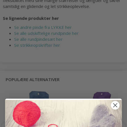
fleksibilitet med sine mange størrelser og længder og sikrer
samtidig en glidende og let strikkeoplevelse.
Se lignende produkter her
Se andre pinde fra LYKKE her
Se alle udskiftelige rundpinde her
Se alle rundpindesæt her
Se strikkeopskrifter her
POPULÆRE ALTERNATIVER