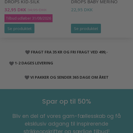
DROPS KID-SILK
DROPS BABY MERINO
32,95 DKK
22,95 DKK
34,95 DKK
Tilbud udløber 31/08/2026
Se produktet
Se produktet
FRAGT FRA 35 KR OG FRI FRAGT VED 499,-
1-2 DAGES LEVERING
VI PAKKER OG SENDER 365 DAGE OM ÅRET
Spar op til 50%
Bliv en del af vores garn-fællesskab og få
eksklusiv adgang til inspirerende
strikkeopskrifter og særlige tilbud!