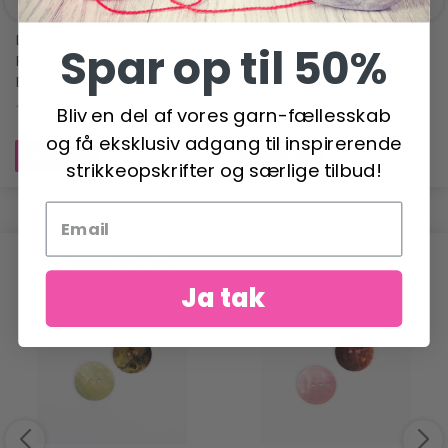
LYKKE UDSKIFTELIGE
LYKKE UDSKIFTELIGE
Spar op til 50%
RUNDPINDESÆT INDIGO,
RUNDPINDESÆT INDIGO,
BLÅ, 13 CM
VIOLET, 13 CM
1.237,00 DKK
1.237,00 DKK
Bliv en del af vores garn-fællesskab
og få eksklusiv adgang til inspirerende
Læg i kurv
Læg i kurv
strikkeopskrifter og særlige tilbud!
ANDRE HAR OGSÅ SET
Ja tak