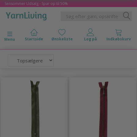
Sensommer Udsalg - Spar op til 50%
Skifte navigation
Menu