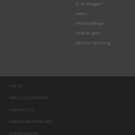
Er du blogger?
Video
EAN bestillinger
Hvad er garn
Job hos YarnLiving
OM OS
FRAGT OG LEVERING
KONTAKT OS
HANDELSBETINGELSER
FORTROLIGHED