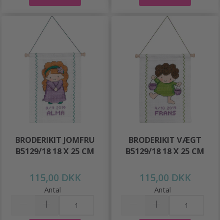
BRODERIKIT JOMFRU
BRODERIKIT VÆGT
B5129/18 18 X 25 CM
B5129/18 18 X 25 CM
115,00 DKK
115,00 DKK
Antal
Antal