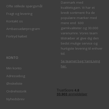
Danmark med
Ofte stillede spørgsmål
kvalitetsgarn. Vi har et
bredt sortiment fra de
Fragt og levering
populære mærker med
Kontakt os
mere end 600
garnkvaliteter og 30.000
Ambassadørprogram
varenumre. Vores team
Fortryd købet
tilstræber at give dig den
bedst mulige service og
hurtigste levering til enhver
tid.
KONTO
Se teamet bag YarnLiving
her
.
Min konto
Adressebog
Ønskeliste
Ordrehistorik
Nyhedsbrev