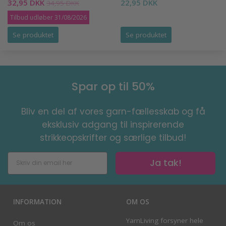
32,95 DKK
22,95 DKK
34,95 DKK
Tilbud udløber 31/08/2026
Se produktet
Se produktet
Spar op til 50%
Bliv en del af vores garn-fællesskab og få
eksklusiv adgang til inspirerende
strikkeopskrifter og særlige tilbud!
Ja tak!
INFORMATION
OM OS
YarnLiving forsyner hele
Om os