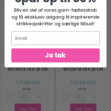
Bliv en del af vores garn-fællesskab
og få eksklusiv adgang til inspirerende
strikkeopskrifter og særlige tilbud!
Ja tak
BRODERIKIT TYR
BRODERIKIT LØVE
B5129/18 18 X 25 CM
B5129/18 18 X 25 CM
115,00 DKK
115,00 DKK
Antal
Antal
Læg i kurv
Læg i kurv