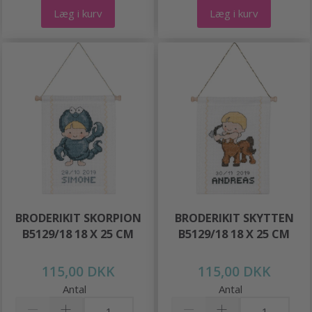
Læg i kurv
Læg i kurv
BRODERIKIT SKORPION
BRODERIKIT SKYTTEN
B5129/18 18 X 25 CM
B5129/18 18 X 25 CM
115,00 DKK
115,00 DKK
Antal
Antal