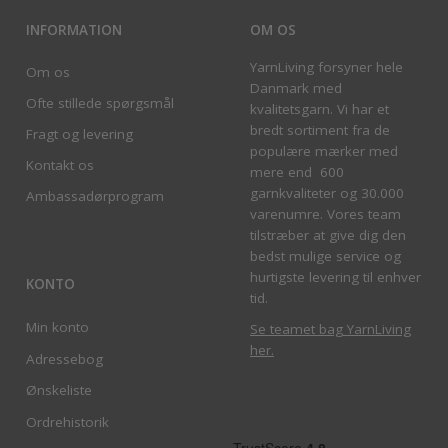
INFORMATION
OM OS
YarnLiving forsyner hele
Om os
Danmark med
Ofte stillede spørgsmål
kvalitetsgarn. Vi har et
bredt sortiment fra de
Fragt og levering
populære mærker med
Kontakt os
mere end 600
garnkvaliteter og 30.000
Ambassadørprogram
varenumre. Vores team
tilstræber at give dig den
bedst mulige service og
hurtigste levering til enhver
KONTO
tid.
Min konto
Se teamet bag YarnLiving
her
.
Adressebog
Ønskeliste
Ordrehistorik