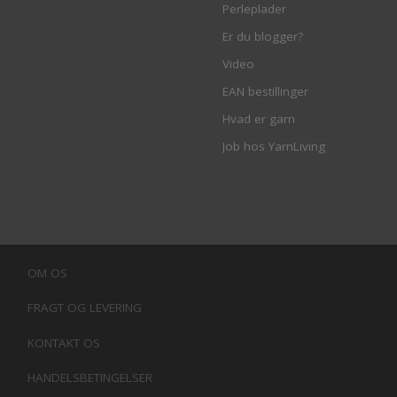
Perleplader
Er du blogger?
Video
EAN bestillinger
Hvad er garn
Job hos YarnLiving
OM OS
FRAGT OG LEVERING
KONTAKT OS
HANDELSBETINGELSER