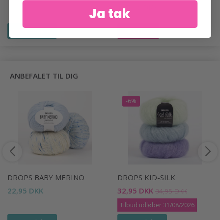
115,00 DKK
Ja tak
Se produktet
Læg i kurv
ANBEFALET TIL DIG
-6%
DROPS BABY MERINO
DROPS KID-SILK
22,95 DKK
32,95 DKK
34,95 DKK
Tilbud udløber 31/08/2026