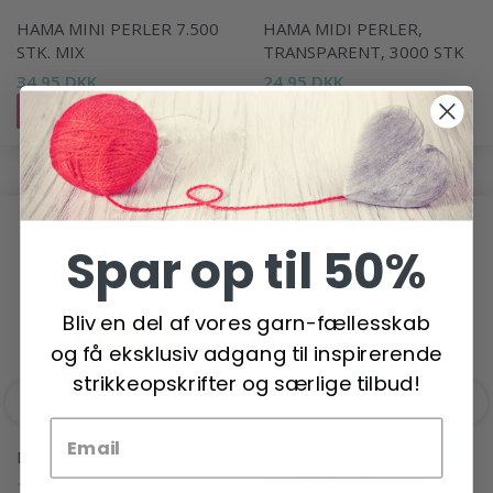
HAMA MINI PERLER 7.500
HAMA MIDI PERLER,
STK. MIX
TRANSPARENT, 3000 STK
34,95 DKK
24,95 DKK
Læg i kurv
Se produktet
ANDRE HAR OGSÅ SET
Spar op til 50%
Bliv en del af vores garn-fællesskab
og få eksklusiv adgang til inspirerende
strikkeopskrifter og særlige tilbud!
DROPS PARIS
BRODERIKIT VÆDDER B
5129/18 18 X 25 CM
12,95 DKK