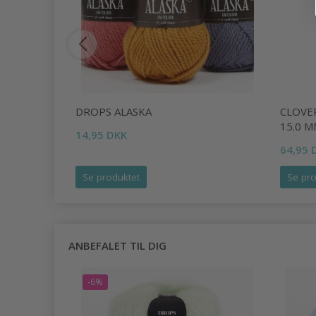
, 15 MM
DROPS ALASKA
CLOVE
15.0 M
14,95 DKK
64,95 
Se produktet
Se pro
ANBEFALET TIL DIG
-6%