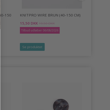
40-150
KNITPRO WIRE BRUN (40-150 CM)
KNITPRO W
15,50 DKK
15,50 DKK
19,50 DKK
Tilbud udløber 06/08/2026
Tilbud udlø
Se produktet
Se produk