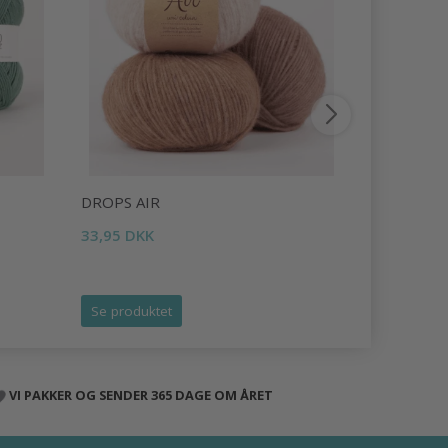
DROPS AIR
DROPS BR
33,95 DKK
20,95 DKK
Se produktet
Se produk
VI PAKKER OG SENDER 365 DAGE OM ÅRET