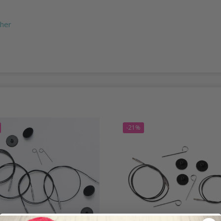
 her
-21%