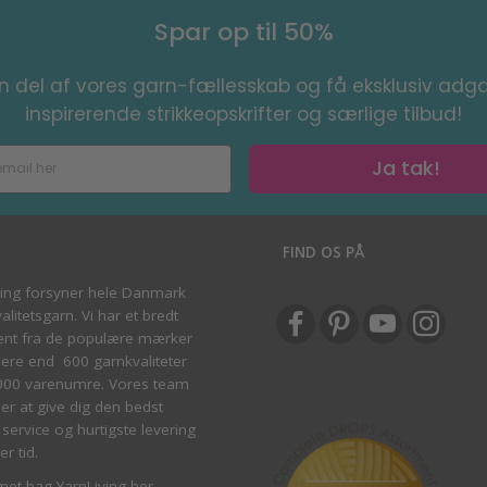
Spar op til 50%
en del af vores garn-fællesskab og få eksklusiv adga
inspirerende strikkeopskrifter og særlige tilbud!
Ja tak!
S
FIND OS PÅ
ving forsyner hele Danmark
litetsgarn. Vi har et bredt
ent fra de populære mærker
re end 600 garnkvaliteter
000 varenumre. Vores team
ber at give dig den bedst
service og hurtigste levering
er tid.
met bag YarnLiving her
.