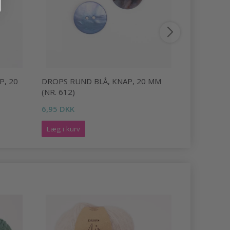
P, 20
DROPS RUND BLÅ, KNAP, 20 MM
DROPS RU
(NR. 612)
(NR. 608)
6,95 DKK
6,95 DKK
Læg i kurv
Læg i kurv