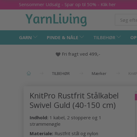
Sensommer Udsalg - Spar op til 50% - Klik her
GARN
PINDE & NÅLE
TILBEHØR
OP
Fri fragt ved 499,-
TILBEHØR
Mærker
Knit
KnitPro Rustfrit Stålkabel
Swivel Guld (40-150 cm)
Indhold:
1 kabel, 2 stoppere og 1
strammenøgle
Materiale:
Rustfrit stål og nylon