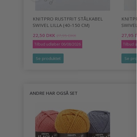
BEL, LILLA
KNITPRO RUSTFRIT STÅLKABEL
KNITP
SWIVEL LILLA (40-150 CM)
SWIVEL
22,50 DKK
27,95 
27,95 DKK
Tilbud udløber 06/08/2026
Tilbud 
Se produktet
Se pro
ANDRE HAR OGSÅ SET