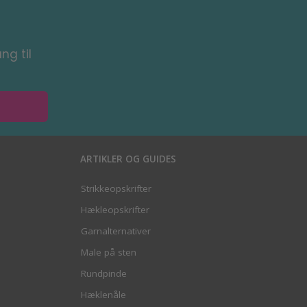
ng til
ARTIKLER OG GUIDES
Strikkeopskrifter
Hækleopskrifter
Garnalternativer
Male på sten
Rundpinde
Hæklenåle