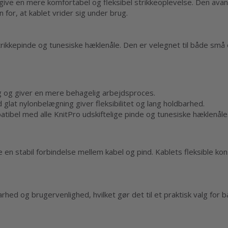
 at give en mere komfortabel og fleksibel strikkeoplevelse. Den av
 for, at kablet vrider sig under brug.
 strikkepinde og tunesiske hæklenåle. Den er velegnet til både små
 og giver en mere behagelig arbejdsproces.
 glat nylonbelægning giver fleksibilitet og lang holdbarhed.
atibel med alle KnitPro udskiftelige pinde og tunesiske hæklenåle
n stabil forbindelse mellem kabel og pind. Kablets fleksible kons
arhed og brugervenlighed, hvilket gør det til et praktisk valg for