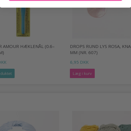
R AMOUR HÆKLENÅL (0.6–
DROPS RUND LYS ROSA, KNA
M)
MM (NR. 607)
DKK
6,95 DKK
duktet
Læg i kurv