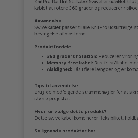
KnitPro Rustfrit Stålkabel Swivel er udviklet til
kablet at rotere 360 grader og reducerer risikoen
Anvendelse
Swivelkablet passer til alle KnitPro udskiftelige
bevægelse af maskerne.
Produktfordele
360 graders rotation:
Reducerer vridning
Memory-free kabel:
Rustfri stålkabel med
Alsidighed:
Fås i flere længder og er komp
Tips til anvendelse
Brug de medfølgende strammenøgler for at sikre e
større projekter.
Hvorfor vælge dette produkt?
Dette swivelkabel kombinerer fleksibilitet, holdb
Se lignende produkter her