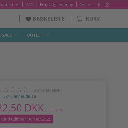
Kontakt os
EAN
Fragt og levering
Om os
KURV
ØNSKELISTE
DSALG
OUTLET
0
anmeldelser
Skriv anmeldelse
22,50 DKK
27,95 DKK
Tilbud udløber 06/08/2026