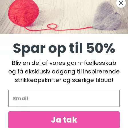
RO RUSTFRIT STÅLKABEL
KNITPRO WIRE SORT SØLV (
 SØLV (40-150 CM)
CM)
DKK
15,50 DKK
34,95 DKK
19,50 DKK
Spar op til 50%
udløber 06/08/2026
Tilbud udløber 06/08/2026
duktet
Se produktet
Bliv en del af vores garn-fællesskab
og få eksklusiv adgang til inspirerende
strikkeopskrifter og særlige tilbud!
Ja tak