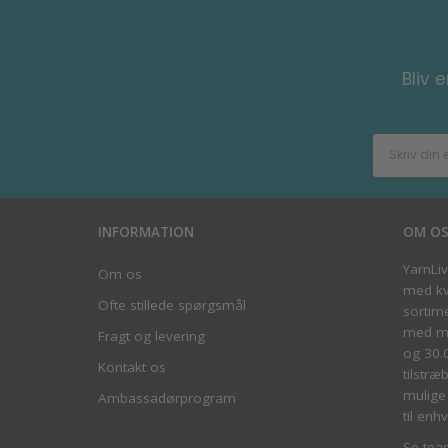
Bliv 
INFORMATION
OM O
YarnLi
Om os
med kva
Ofte stillede spørgsmål
sortim
med me
Fragt og levering
og 30.
Kontakt os
tilstræ
mulige 
Ambassadørprogram
til enhv
Se tea