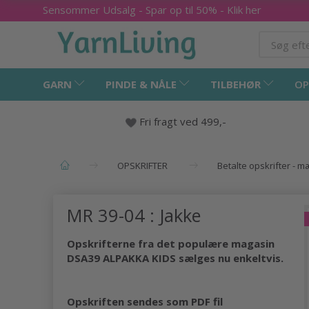
Sensommer Udsalg - Spar op til 50% - Klik her
GARN
PINDE & NÅLE
TILBEHØR
OP
Fri fragt ved 499,-
OPSKRIFTER
Betalte opskrifter - 
MR 39-04 : Jakke
Opskrifterne fra det populære magasin
DSA39 ALPAKKA KIDS sælges nu enkeltvis.
Opskriften sendes som PDF fil