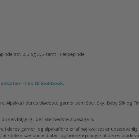
rømpinde str. 2,5 og 3,5 samt Hjælpepinde
akka her - link til lookbook.
re Alpakka i deres blødeste garner som Soul, Sky, Baby Silk og Fi
 du selvfølgelig i det allerbedste alpakagarn.
e i deres garner, og alpakafibre er af høj kvalitet er udsædvanlig
t at strikke sæsonens baby- og børnetøj i nogle af deres blødeste