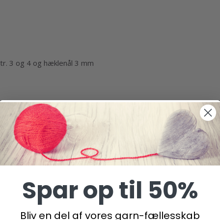
 str. 3 og 4 og hæklenål 3 mm
Spar op til 50%
Bliv en del af vores garn-fællesskab