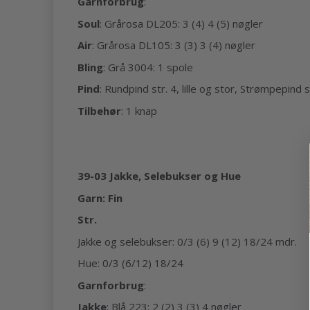
Garnforbrug
:
Soul
: Grårosa DL205: 3 (4) 4 (5) nøgler
Air
: Grårosa DL105: 3 (3) 3 (4) nøgler
Bling
: Grå 3004: 1 spole
Pind
: Rundpind str. 4, lille og stor, Strømpepind
Tilbehør
: 1 knap
39-03 Jakke, Selebukser og Hue
Garn: Fin
Str.
Jakke og selebukser: 0/3 (6) 9 (12) 18/24 mdr.
Hue: 0/3 (6/12) 18/24
Garnforbrug
:
Jakke
: Blå 223: 2 (2) 3 (3) 4 nøgler