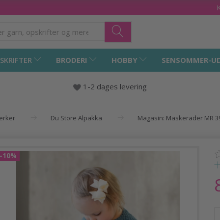
SKRIFTER
BRODERI
HOBBY
SENSOMMER-U
1-2 dages levering
mærker
Du Store Alpakka
Magasin: Maskerader MR 39
-10%