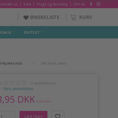
Kontakt os
EAN
Fragt og levering
Om os
KURV
ØNSKELISTE
DSALG
OUTLET
 Alpakka Kids
MR 39-04 : Jakke
0
anmeldelser
Skriv anmeldelse
8,95 DKK
9,95 DKK
Læg i kurv