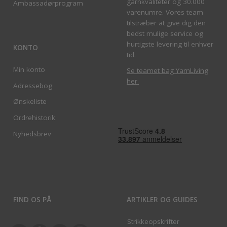
garnkvaliteter og 30.000
Ambassadørprogram
varenumre. Vores team
tilstræber at give dig den
bedst mulige service og
hurtigste levering til enhver
KONTO
tid.
Min konto
Se teamet bag YarnLiving
her
.
Adressebog
Ønskeliste
Ordrehistorik
Nyhedsbrev
FIND OS PÅ
ARTIKLER OG GUIDES
Strikkeopskrifter