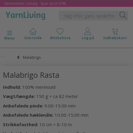
Sensommer Udsalg - Spar op til 50%
Skifte navigation
Menu
Malabrigo
Malabrigo Rasta
Indhold:
100% merinould
Vægt/længde:
150 g = ca 82 meter
Anbefalede pinde:
9.00-15.00 mm
Anbefalede hæklenåle:
10.00-15.00 mm
Strikkefasthed:
10 cm = 8-10 m