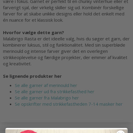
være i fokus. Garnet er perfekt til en chunky vinterhue eller et
farverigt sjal, der virkelig skiller sig ud. Kombinér forskellige
farver for at skabe unikke designs eller hold det enkelt med
én nuance for et klassisk look.
Hvorfor vælge dette garn?
Malabrigo Rasta er det ideelle valg, hvis du søger et garn, der
kombinerer luksus, stil og funktionalitet. Med sin superbløde
merinould og intense farver giver det en overlegen
strikkeoplevelse og færdige projekter, der emmer af kvalitet
og kreativitet.
Se lignende produkter her
Se alle garner af merinould her
Se alle garner ud fra strikkefasthed her
Se alle garner fra Malabrigo her
Se opskrifter med strikkefastheden 7-14 masker her