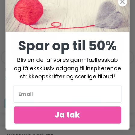
POPULÆRE ALTERNATIVER
Spar op til 50%
Bliv en del af vores garn-fællesskab
og få eksklusiv adgang til inspirerende
MALABRIGO WORSTED
MALABRIGO RIOS
strikkeopskrifter og særlige tilbud!
92,95 DKK
113,00 DKK
Se produktet
Se produktet
Ja tak