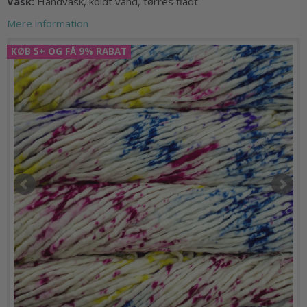
Vask:
Håndvask, koldt vand, tørres fladt
Mere information
KØB 5+ OG FÅ 9% RABAT