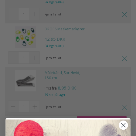
På lager (40+)
Fjern fra kit
DROPS Maskemarkører
12,95 DKK
På lager (40+)
Fjern fra kit
Målebånd, Sort/hvid,
150 cm
8,95 DKK
Pris fra
19 stk på lager
Fjern fra kit
Tilføj alle til kurven