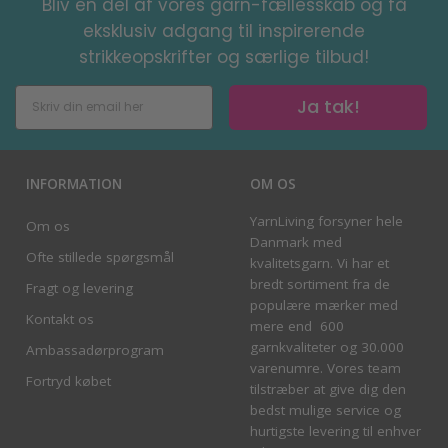
Bliv en del af vores garn-fællesskab og få
eksklusiv adgang til inspirerende
strikkeopskrifter og særlige tilbud!
Ja tak!
INFORMATION
OM OS
YarnLiving forsyner hele
Om os
Danmark med
Ofte stillede spørgsmål
kvalitetsgarn. Vi har et
bredt sortiment fra de
Fragt og levering
populære mærker med
Kontakt os
mere end 600
garnkvaliteter og 30.000
Ambassadørprogram
varenumre. Vores team
Fortryd købet
tilstræber at give dig den
bedst mulige service og
hurtigste levering til enhver