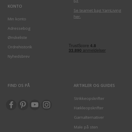
tid.
KONTO
Se teamet bag YarnLiving
her
.
Min konto
Adressebog
Ønskeliste
Ordrehistorik
Nyhedsbrev
FIND OS PÅ
ARTIKLER OG GUIDES
Strikkeopskrifter
Hækleopskrifter
Garnalternativer
Male på sten