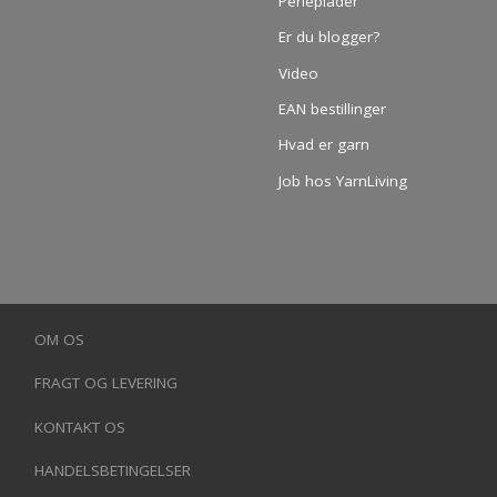
Perleplader
Er du blogger?
Video
EAN bestillinger
Hvad er garn
Job hos YarnLiving
OM OS
FRAGT OG LEVERING
KONTAKT OS
HANDELSBETINGELSER