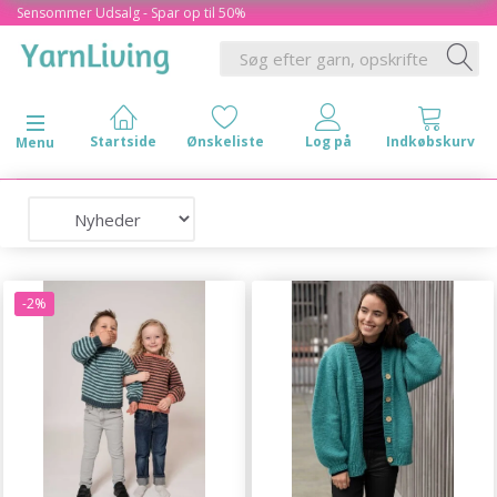
Sensommer Udsalg - Spar op til 50%
Skifte navigation
Menu
-2%