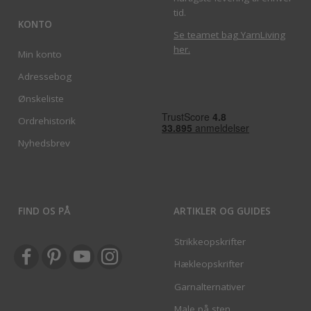
tid.
KONTO
Se teamet bag YarnLiving
her
.
Min konto
Adressebog
Ønskeliste
Ordrehistorik
Nyhedsbrev
FIND OS PÅ
ARTIKLER OG GUIDES
Strikkeopskrifter
Hækleopskrifter
Garnalternativer
Male på sten