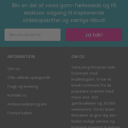
Bliv en del af vores garn-fællesskab og få
eksklusiv adgang til inspirerende
strikkeopskrifter og særlige tilbud!
Ja tak!
INFORMATION
OM OS
YarnLiving forsyner hele
Om os
Danmark med
Ofte stillede spørgsmål
kvalitetsgarn. Vi har et
bredt sortiment fra de
Fragt og levering
populære mærker med
Kontakt os
mere end 600
garnkvaliteter og 30.000
Ambassadørprogram
varenumre. Vores team
Fortryd købet
tilstræber at give dig den
bedst mulige service og
hurtigste levering til enhver