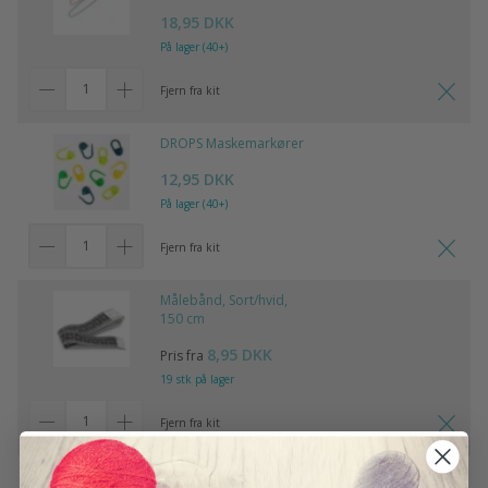
18,95 DKK
På lager (40+)
Fjern fra kit
DROPS Maskemarkører
12,95 DKK
På lager (40+)
Fjern fra kit
Målebånd, Sort/hvid,
150 cm
8,95 DKK
Pris fra
19 stk på lager
Fjern fra kit
Tilføj alle til kurven