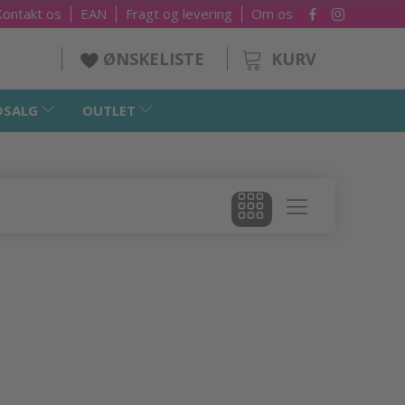
Kontakt os
EAN
Fragt og levering
Om os
KURV
ØNSKELISTE
DSALG
OUTLET