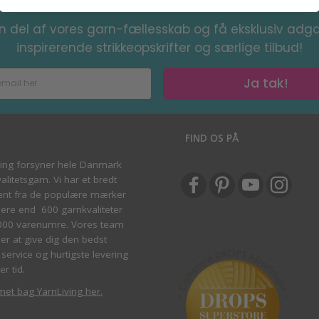
en del af vores garn-fællesskab og få eksklusiv adga
inspirerende strikkeopskrifter og særlige tilbud!
Ja tak!
S
FIND OS PÅ
ving forsyner hele Danmark
litetsgarn. Vi har et bredt
ent fra de populære mærker
re end 600 garnkvaliteter
000 varenumre. Vores team
ber at give dig den bedst
service og hurtigste levering
er tid.
met bag YarnLiving her
.