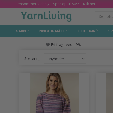
Sensommer Udsalg - Spar op til 50% - Klik her
GARN
PINDE & NÅLE
TILBEHØR
OP
Fri fragt ved 499,-
Sortering: