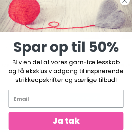
Spar op til 50%
Bliv en del af vores garn-fællesskab
 BABY MERINO
DROPS MERINO EXTRA FINE
og få eksklusiv adgang til inspirerende
DKK
24,95 DKK
strikkeopskrifter og særlige tilbud!
duktet
Se produktet
Ja tak
Spar op til 50%