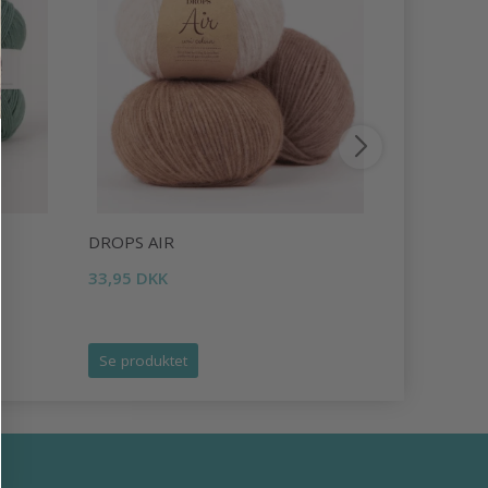
DROPS AIR
DROPS LI
33,95 DKK
16,95 DKK
Tilbud udlø
Se produktet
Se produk