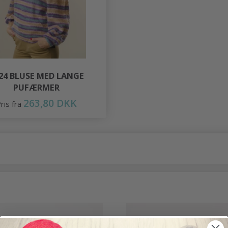
24 BLUSE MED LANGE
PUFÆRMER
263,80 DKK
ris fra