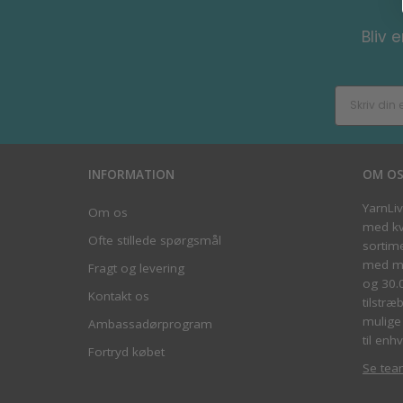
Bliv 
INFORMATION
OM O
YarnLi
Om os
med kva
Ofte stillede spørgsmål
sortim
med me
Fragt og levering
og 30.
Kontakt os
tilstræ
mulige 
Ambassadørprogram
til enhv
Fortryd købet
Se tea